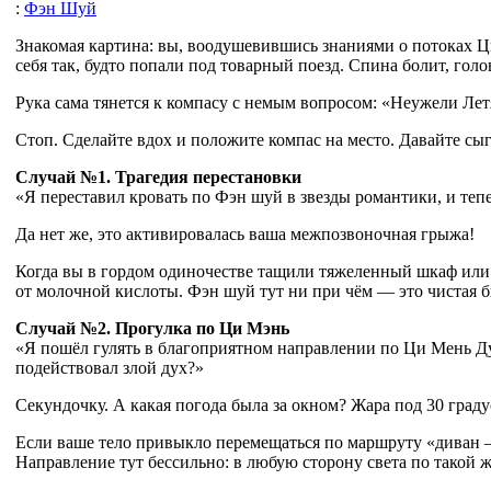
:
Фэн Шуй
Знакомая картина: вы, воодушевившись знаниями о потоках Ц
себя так, будто попали под товарный поезд. Спина болит, голов
Рука сама тянется к компасу с немым вопросом: «Неужели Ле
Стоп. Сделайте вдох и положите компас на место. Давайте сыг
Случай №1. Трагедия перестановки
«Я переставил кровать по Фэн шуй в звезды романтики, и теп
Да нет же, это активировалась ваша межпозвоночная грыжа!
Когда вы в гордом одиночестве тащили тяжеленный шкаф или 
от молочной кислоты. Фэн шуй тут ни при чём — это чистая 
Случай №2. Прогулка по Ци Мэнь
«Я пошёл гулять в благоприятном направлении по Ци Мень Дун
подействовал злой дух?»
Секундочку. А какая погода была за окном? Жара под 30 гра
Если ваше тело привыкло перемещаться по маршруту «диван — 
Направление тут бессильно: в любую сторону света по такой ж