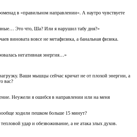
роменад в «правильном направлении». А наутро чувствуете
ичные… Это что, Ша? Или я нарушил табу дня?»
аев виновата вовсе не метафизика, а ­банальная физика.
ировалась негативная энергия…»
агрузку. Ваши мышцы сейчас кричат не от плохой энергии, а
о вас?
жение. Неужели я ошибся в направлении или на меня
 вообще ходили пешком больше 15 минут?
епловой удар и обезвоживание, а не атака злых духов.