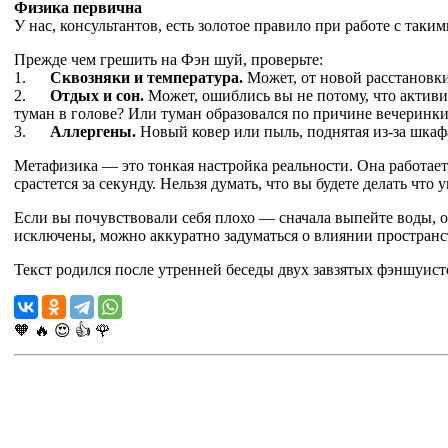
Физика первична
У нас, консультантов, есть золотое правило при работе с так
Прежде чем грешить на Фэн шуй, проверьте:
1.
Сквозняки и температура.
Может, от новой расстановк
2.
Отдых и сон.
Может, ошиблись вы не потому, что активиз
туман в голове? Или туман образовался по причине вечеринки,
3.
Аллергены.
Новый ковер или пыль, поднятая из-за шкафа
Метафизика — это тонкая настройка реальности. Она работает,
срастется за секунду. Нельзя думать, что вы будете делать чт
Если вы почувствовали себя плохо — сначала выпейте воды, от
исключены, можно аккуратно задуматься о влиянии пространс
Текст родился после утренней беседы двух завзятых фэншуи
🧡
🔥
😍
👍
🌹