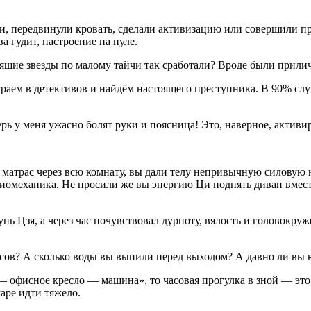
и, передвинули кровать, сделали активизацию или совершили п
а гудит, настроение на нуле.
тящие звезды по малому тайчи так сработали? Вроде были прил
раем в детективов и найдём настоящего преступника. В 90% случ
ерь у меня ужасно болят руки и поясница! Это, наверное, актив
матрас через всю комнату, вы дали телу непривычную силовую н
биомеханика. Не просили же вы энергию Ци поднять диван вмест
ь Цзя, а через час почувствовал дурноту, вялость и головокру
дусов? А сколько воды вы выпили перед выходом? А давно ли вы
офисное кресло — машина», то часовая прогулка в зной — это т
аре идти тяжело.