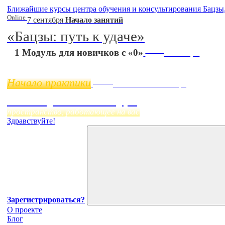
Ближайшие курсы центра обучения и консультирования Бацзы
Online
7 сентября
Начало занятий
«Бацзы: путь к удаче»
Online
1 Модуль для новичков с «0»
11 ноября
Начало практики
Online
Начало:
23 Сентября
Фэн Шуй онлайн-курс
пространство, работающее на вас
Здравствуйте!
Зарегистрироваться?
О проекте
Блог