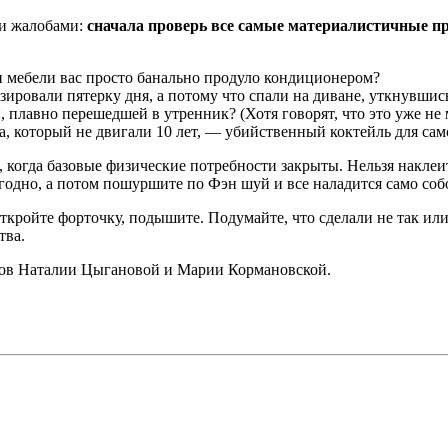
ими жалобами:
сначала проверь все самые материалистичные п
и мебели вас просто банально продуло кондиционером?
ировали пятерку дня, а потому что спали на диване, уткнувшись 
 плавно перешедшей в утренник? (Хотя говорят, что это уже не 
, который не двигали 10 лет, — убийственный коктейль для сам
 когда базовые физические потребности закрыты. Нельзя наклеит
о угодно, а потом пошуршите по Фэн шуй и все наладится само соб
кройте форточку, подышите. Подумайте, что сделали не так или
тва.
стов Наталии Цыгановой и Марии Кормановской.