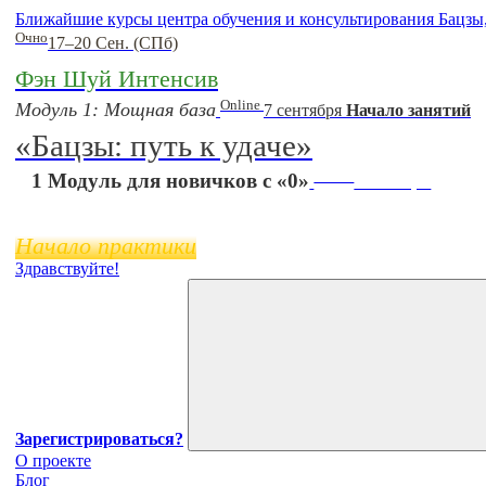
Ближайшие курсы центра обучения и консультирования Бацзы
Очно
17–20 Сен. (СПб)
Фэн Шуй Интенсив
Online
Модуль 1: Мощная база
7 сентября
Начало занятий
«Бацзы: путь к удаче»
Online
1 Модуль для новичков с «0»
11 ноября
Начало практики
Здравствуйте!
Зарегистрироваться?
О проекте
Блог