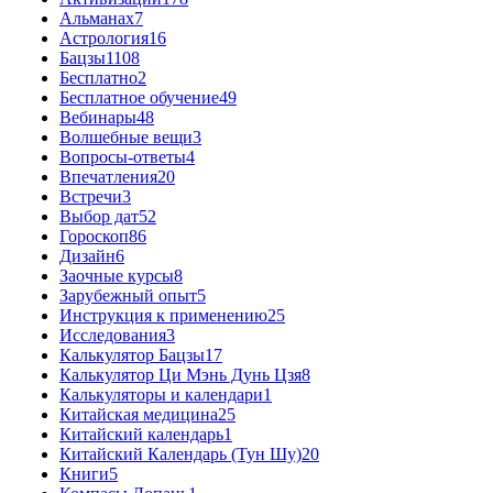
Альманах
7
Астрология
16
Бацзы
1108
Бесплатно
2
Бесплатное обучение
49
Вебинары
48
Волшебные вещи
3
Вопросы-ответы
4
Впечатления
20
Встречи
3
Выбор дат
52
Гороскоп
86
Дизайн
6
Заочные курсы
8
Зарубежный опыт
5
Инструкция к применению
25
Исследования
3
Калькулятор Бацзы
17
Калькулятор Ци Мэнь Дунь Цзя
8
Калькуляторы и календари
1
Китайская медицина
25
Китайский календарь
1
Китайский Календарь (Тун Шу)
20
Книги
5