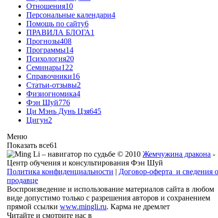
Отношения
10
Персональные календари
4
Помощь по сайту
6
ПРАВИЛА БЛОГА
1
Прогнозы
408
Программы
14
Психология
20
Семинары
122
Справочники
16
Статьи-отзывы
2
Физиогномика
4
Фэн Шуй
776
Ци Мэнь Дунь Цзя
645
Цигун
2
Меню
Показать все
61
© 2010
Жемчужина дракона
-
Центр обучения и консультирования Фэн Шуй
Политика конфиденциальности
|
Договор-оферта и сведения 
продавце
Воспроизведение и использование материалов сайта в любом
виде допустимо только с разрешения авторов и сохранением
прямой ссылки
www.mingli.ru
. Карма не дремлет
Читайте и смотрите нас в