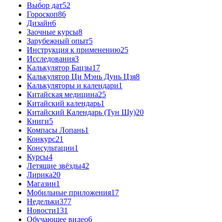
Выбор дат
52
Гороскоп
86
Дизайн
6
Заочные курсы
8
Зарубежный опыт
5
Инструкция к применению
25
Исследования
3
Калькулятор Бацзы
17
Калькулятор Ци Мэнь Дунь Цзя
8
Калькуляторы и календари
1
Китайская медицина
25
Китайский календарь
1
Китайский Календарь (Тун Шу)
20
Книги
5
Компасы Лопань
1
Конкурс
21
Консультации
1
Курсы
4
Летящие звёзды
42
Лирика
20
Магазин
1
Мобильные приложения
17
Недельки
377
Новости
131
Обучающее видео
6