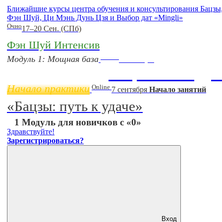
Ближайшие курсы центра обучения и консультирования Бацзы
Фэн Шуй, Ци Мэнь Дунь Цзя и Выбор дат «Mingli»
Очно
17–20 Сен. (СПб)
Фэн Шуй Интенсив
Online
Модуль 1: Мощная база
11 ноября
Бацзы 2 Модул
Начало практики
Online
7 сентября
Начало занятий
«Бацзы: путь к удаче»
1 Модуль для новичков с «0»
Здравствуйте!
Зарегистрироваться?
Вход