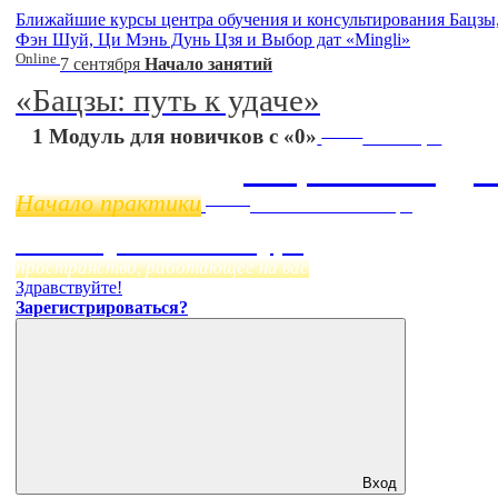
Ближайшие курсы центра обучения и консультирования Бацзы
Фэн Шуй, Ци Мэнь Дунь Цзя и Выбор дат «Mingli»
Online
7 сентября
Начало занятий
«Бацзы: путь к удаче»
Online
1 Модуль для новичков с «0»
11 ноября
Бацзы 2 Модул
Начало практики
Online
Начало:
23 Сентября
Фэн Шуй онлайн-курс
пространство, работающее на вас
Здравствуйте!
Зарегистрироваться?
Вход