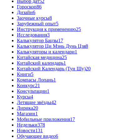
Выбор дат
52
Гороскоп
86
Дизайн
6
Заочные курсы
8
Зарубежный опыт
5
Инструкция к применению
25
Исследования
3
Калькулятор Бацзы
17
Калькулятор Ци Мэнь Дунь Цзя
8
Калькуляторы и календари
1
Китайская медицина
25
Китайский календарь
1
Китайский Календарь (Тун Шу)
20
Книги
5
Компасы Лопань
1
Конкурс
21
Консультации
1
Курсы
4
Летящие звёзды
42
Лирика
20
Магазин
1
Мобильные приложения
17
Недельки
378
Новости
131
Обучающее видео
6