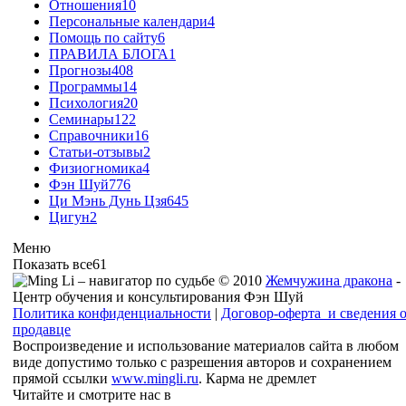
Отношения
10
Персональные календари
4
Помощь по сайту
6
ПРАВИЛА БЛОГА
1
Прогнозы
408
Программы
14
Психология
20
Семинары
122
Справочники
16
Статьи-отзывы
2
Физиогномика
4
Фэн Шуй
776
Ци Мэнь Дунь Цзя
645
Цигун
2
Меню
Показать все
61
© 2010
Жемчужина дракона
-
Центр обучения и консультирования Фэн Шуй
Политика конфиденциальности
|
Договор-оферта и сведения 
продавце
Воспроизведение и использование материалов сайта в любом
виде допустимо только с разрешения авторов и сохранением
прямой ссылки
www.mingli.ru
. Карма не дремлет
Читайте и смотрите нас в