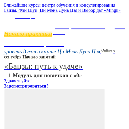
Ближайшие курсы центра обучения и консультирования
Бацзы, Фэн Шуй, Ци Мэнь Дунь Цзя и Выбор дат «Mingli»
Online
11 ноября
Бацзы 2 Модуль
Начало практики
Online
16 августа 11:00
Тонкие настройки
Online
уровень духов в карте Ци Мэнь Дунь Цзя
7
сентября
Начало занятий
«Бацзы: путь к удаче»
1 Модуль для новичков с «0»
Здравствуйте!
Зарегистрироваться?