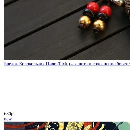
Брелок Колокольчик Пияо (Pixiu) - защита и сохранение богатс
680р.
new