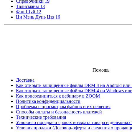
Справочники
19
Талисманы
13
Фэн Шуй
12
Ци Мэнь Дунь Цзя
16
Помощь
Доставка
Как открыть защищенные файлы DRM-4 на Android или iO
Как открыть защищенные файлы DRM-4 на Windows ил
Как присоединиться к вебинару в ZOOM
Политика конфиденциальности
Проблемы с просмотром файлов и их решения
Способы оплаты и безопасность платежей
Технические требования
Условия о порядке и сроках возврата товара и денежных 
Условия продажи (Договор-оферта и сведения о продавц