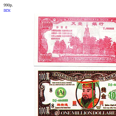
990р.
new