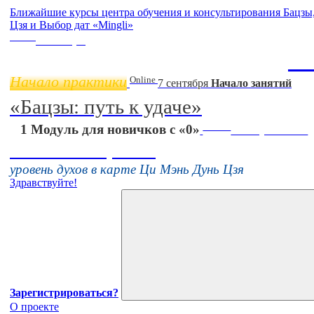
Ближайшие курсы центра обучения и консультирования Бацз
Цзя и Выбор дат «Mingli»
Online
11 ноября
Ба
Начало практики
Online
7 сентября
Начало занятий
«Бацзы: путь к удаче»
Online
1 Модуль для новичков с «0»
16 августа 11:00
Тонкие настройки
уровень духов в карте Ци Мэнь Дунь Цзя
Здравствуйте!
Зарегистрироваться?
О проекте