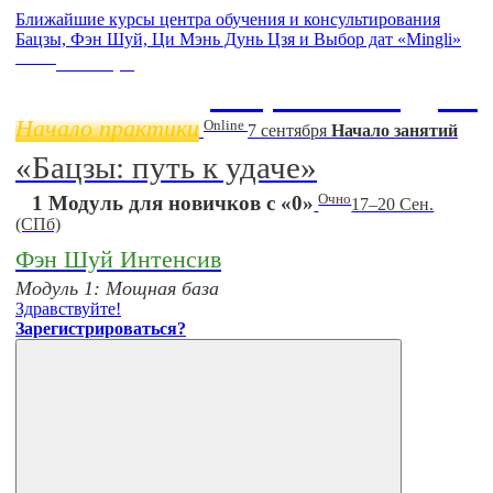
Ближайшие курсы центра обучения и консультирования
Бацзы, Фэн Шуй, Ци Мэнь Дунь Цзя и Выбор дат «Mingli»
Online
11 ноября
Бацзы 2 Модуль
Начало практики
Online
7 сентября
Начало занятий
«Бацзы: путь к удаче»
Очно
1 Модуль для новичков с «0»
17–20 Сен.
(СПб)
Фэн Шуй Интенсив
Модуль 1: Мощная база
Здравствуйте!
Зарегистрироваться?