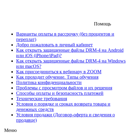
Помощь
Варианты оплаты в рассрочку (без процентов и
переплат)
Добро пожаловать в личный кабинет
Как открыть защищенные файлы DRM-4 на Android
или iOS (iPhone/iPad)?
Как открыть защищенные файлы DRM-4 на Windows
или macOS?
Как присоединиться к вебинару в ZOOM
Как проходит обучение. Типы обучения
Политика конфиденциальности
Проблемы с просмотром файлов и их решения
Способы оплаты и безопасность платежей
Технические требования
Условия о порядке и сроках возврата товара и
денежных средств
Условия продажи (Договор-оферта и сведения о
продавце)
Меню