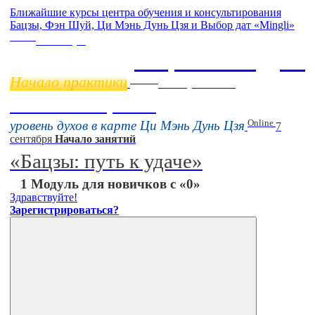
Ближайшие курсы центра обучения и консультирования
Бацзы, Фэн Шуй, Ци Мэнь Дунь Цзя и Выбор дат «Mingli»
Online
11 ноября
Бацзы 2 Модуль
Начало практики
Online
16 августа 11:00
Тонкие настройки
Online
уровень духов в карте Ци Мэнь Дунь Цзя
7
сентября
Начало занятий
«Бацзы: путь к удаче»
1 Модуль для новичков с «0»
Здравствуйте!
Зарегистрироваться?