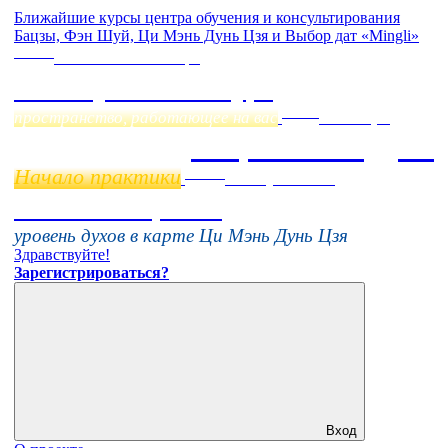
Ближайшие курсы центра обучения и консультирования
Бацзы, Фэн Шуй, Ци Мэнь Дунь Цзя и Выбор дат «Mingli»
Online
Начало:
23 Сентября
Фэн Шуй онлайн-курс
Online
пространство, работающее на вас
11 ноября
Бацзы 2 Модуль
Начало практики
Online
16 августа 11:00
Тонкие настройки
уровень духов в карте Ци Мэнь Дунь Цзя
Здравствуйте!
Зарегистрироваться?
Вход