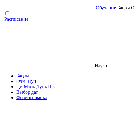
Обучение
Бацзы Он
Расписание
Наука
Бацзы
Фэн Шуй
Ци Мэнь Дунь Цзя
Выбор дат
Физиогномика