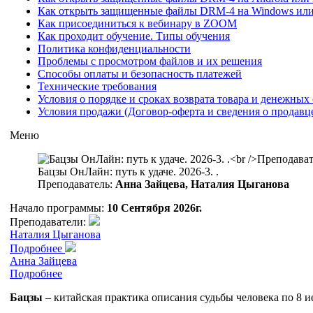
Как открыть защищенные файлы DRM-4 на Windows ил
Как присоединиться к вебинару в ZOOM
Как проходит обучение. Типы обучения
Политика конфиденциальности
Проблемы с просмотром файлов и их решения
Способы оплаты и безопасность платежей
Технические требования
Условия о порядке и сроках возврата товара и денежных 
Условия продажи (Договор-оферта и сведения о продавц
Меню
Бацзы ОнЛайн: путь к удаче. 2026-3. .
Преподаватель:
Анна Зайцева, Наталия Цыганова
Начало программы:
10 Сентября 2026г.
Преподаватели:
Наталия Цыганова
Подробнее
Анна Зайцева
Подробнее
Бацзы
– китайская практика описания судьбы человека по 8 и