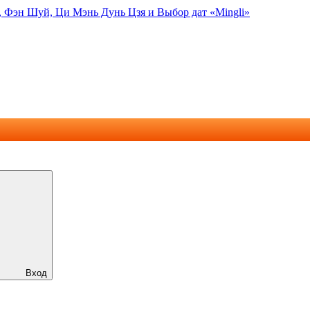
, Фэн Шуй, Ци Мэнь Дунь Цзя и Выбор дат «Mingli»
Вход