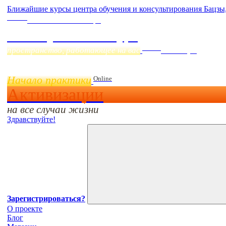
Ближайшие курсы центра обучения и консультирования Бацзы
Online
Начало:
23 Сентября
Фэн Шуй онлайн-курс
Online
пространство, работающее на вас
11 ноября
Начало практики
Online
Активизации
на все случаи жизни
Здравствуйте!
Зарегистрироваться?
О проекте
Блог