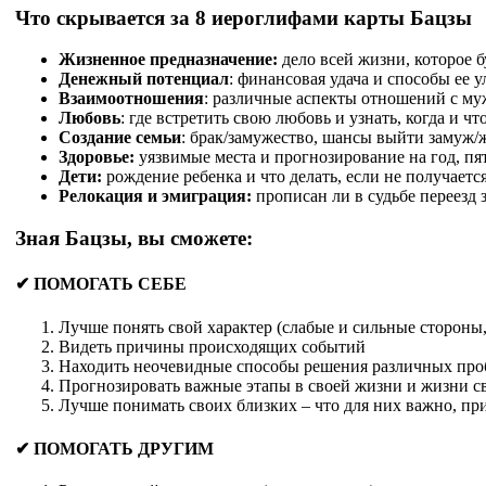
Что скрывается за 8 иероглифами карты Бацзы
Жизненное предназначение:
дело всей жизни, которое б
Денежный потенциал
: финансовая удача и способы ее 
Взаимоотношения
: различные аспекты отношений с муж
Любовь
: где встретить свою любовь и узнать, когда и что
Создание семьи
: брак/замужество, шансы выйти замуж/ж
Здоровье:
уязвимые места и прогнозирование на год, пят
Дети:
рождение ребенка и что делать, если не получается
Релокация и эмиграция:
прописан ли в судьбе переезд за
Зная Бацзы, вы сможете:
✔ ПОМОГАТЬ СЕБЕ
Лучше понять свой характер (слабые и сильные стороны,
Видеть причины происходящих событий
Находить неочевидные способы решения различных про
Прогнозировать важные этапы в своей жизни и жизни сво
Лучше понимать своих близких – что для них важно, п
✔ ПОМОГАТЬ ДРУГИМ