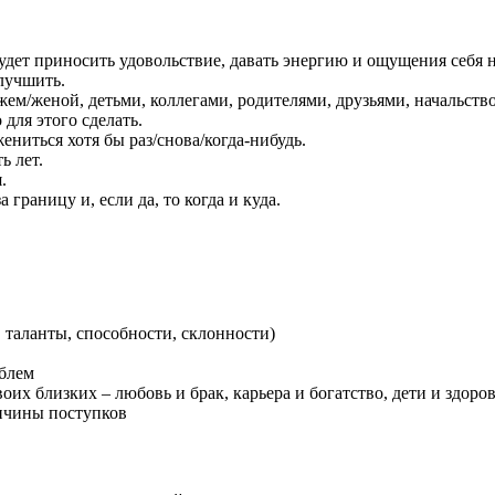
удет приносить удовольствие, давать энергию и ощущения себя н
улучшить.
ем/женой, детьми, коллегами, родителями, друзьями, начальств
 для этого сделать.
ениться хотя бы раз/снова/когда-нибудь.
ь лет.
.
 границу и, если да, то когда и куда.
 таланты, способности, склонности)
блем
их близких – любовь и брак, карьера и богатство, дети и здоро
ричины поступков