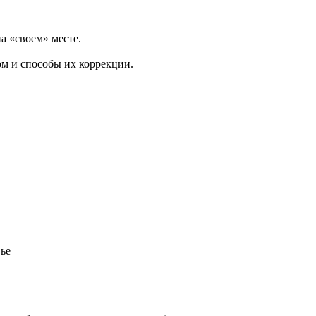
а «своем» месте.
ом и способы их коррекции.
вье