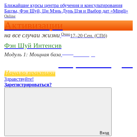
Ближайшие курсы центра обучения и консультирования
Бацзы, Фэн Шуй, Ци Мэнь Дунь Цзя и Выбор дат «Mingli»
Online
Активизации
на все случаи жизни
Очно
17–20 Сен. (СПб)
Фэн Шуй Интенсив
Online
Модуль 1: Мощная база
11 ноября
Бацзы 2 Модуль
Начало практики
Здравствуйте!
Зарегистрироваться?
Вход