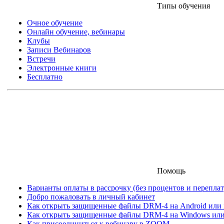
Типы обучения
Очное обучение
Онлайн обучение, вебинары
Клубы
Записи Вебинаров
Встречи
Электронные книги
Бесплатно
Помощь
Варианты оплаты в рассрочку (без процентов и переплат
Добро пожаловать в личный кабинет
Как открыть защищенные файлы DRM-4 на Android или iO
Как открыть защищенные файлы DRM-4 на Windows ил
Как присоединиться к вебинару в ZOOM