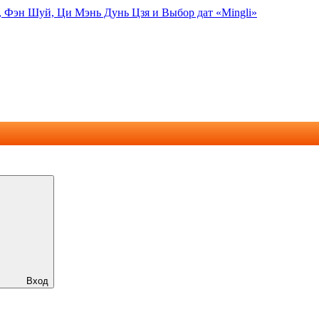
, Фэн Шуй, Ци Мэнь Дунь Цзя и Выбор дат «Mingli»
Вход