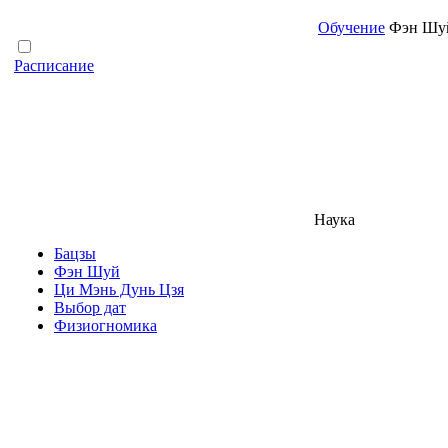
Обучение
Фэн Шуй 
Расписание
Наука
Бацзы
Фэн Шуй
Ци Мэнь Дунь Цзя
Выбор дат
Физиогномика