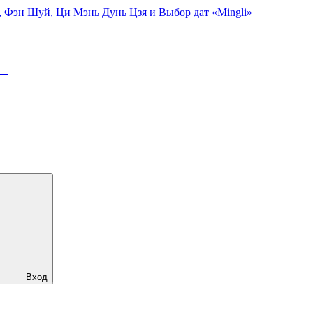
, Фэн Шуй, Ци Мэнь Дунь Цзя и Выбор дат «Mingli»
ря
Вход