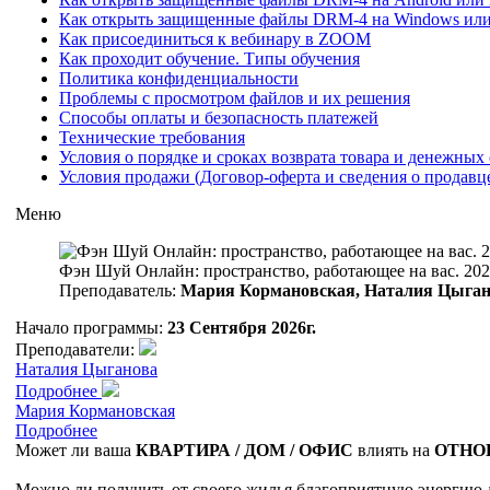
Как открыть защищенные файлы DRM-4 на Windows ил
Как присоединиться к вебинару в ZOOM
Как проходит обучение. Типы обучения
Политика конфиденциальности
Проблемы с просмотром файлов и их решения
Способы оплаты и безопасность платежей
Технические требования
Условия о порядке и сроках возврата товара и денежных 
Условия продажи (Договор-оферта и сведения о продавц
Меню
Фэн Шуй Онлайн: пространство, работающее на вас. 2026
Преподаватель:
Мария Кормановская, Наталия Цыга
Начало программы:
23 Сентября 2026г.
Преподаватели:
Наталия Цыганова
Подробнее
Мария Кормановская
Подробнее
Может ли ваша
КВАРТИРА / ДОМ / ОФИС
влиять на
ОТНОШ
Можно ли получить от своего жилья благоприятную энергию