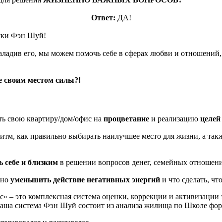
Ответ:
ДА!
ауки Фэн Шуй!
адив его, мы можем помочь себе в сферах любви и отношений, де
е своим местом силы?!
свою квартиру/дом/офис на
процветание
и реализацию
целей
ак правильно выбирать наилучшее место для жизни, а также 
ь себе и близким
в решении вопросов денег, семейных отношений
ьно
уменьшить действие негативных энергий
и что сделать, ч
 – это комплексная система оценки, коррекции и активизации 
Наша система Фэн Шуй состоит из анализа жилища по Школе фо