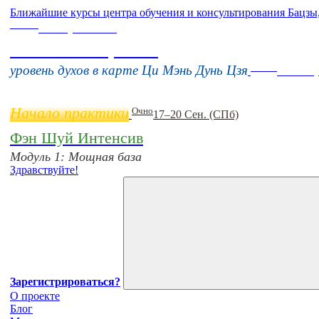
Ближайшие курсы центра обучения и консультирования Бацзы
Online
16 августа 11:00
Тонкие настройки
Online
уровень духов в карте Ци Мэнь Дунь Цзя
11 нояб
Начало практики
Очно
17–20 Сен. (СПб)
Фэн Шуй Интенсив
Модуль 1: Мощная база
Здравствуйте!
Зарегистрироваться?
О проекте
Блог