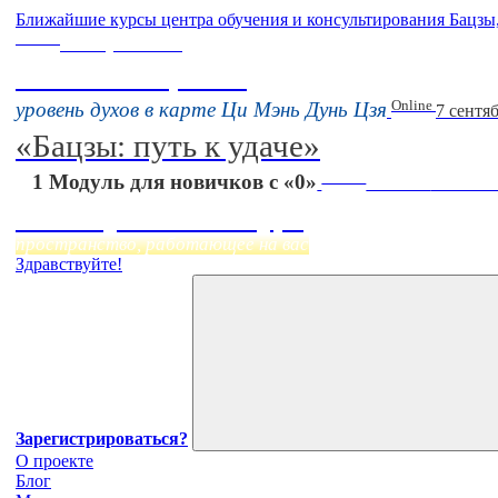
Ближайшие курсы центра обучения и консультирования Бацзы
Online
16 августа 11:00
Тонкие настройки
Online
уровень духов в карте Ци Мэнь Дунь Цзя
7 сентя
«Бацзы: путь к удаче»
Online
1 Модуль для новичков с «0»
Начало:
23 Сент
Фэн Шуй онлайн-курс
пространство, работающее на вас
Здравствуйте!
Зарегистрироваться?
О проекте
Блог