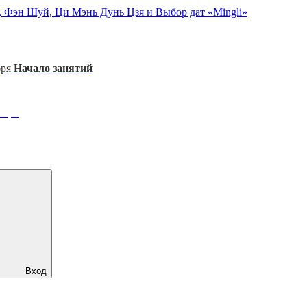
, Фэн Шуй, Ци Мэнь Дунь Цзя и Выбор дат «Mingli»
бря
Начало занятий
ября
Вход