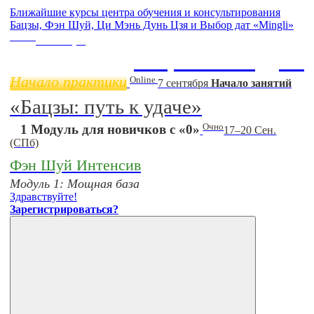
Ближайшие курсы центра обучения и консультирования
Бацзы, Фэн Шуй, Ци Мэнь Дунь Цзя и Выбор дат «Mingli»
Online
11 ноября
Бацзы 2 Модуль
Начало практики
Online
7 сентября
Начало занятий
«Бацзы: путь к удаче»
Очно
1 Модуль для новичков с «0»
17–20 Сен.
(СПб)
Фэн Шуй Интенсив
Модуль 1: Мощная база
Здравствуйте!
Зарегистрироваться?