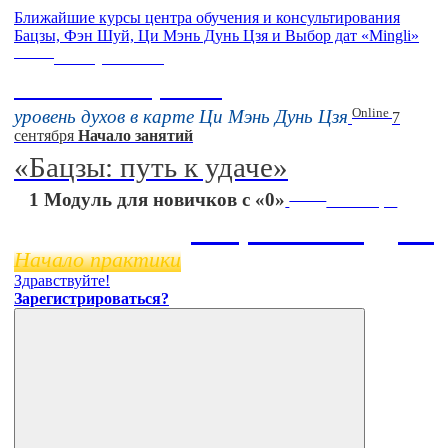
Ближайшие курсы центра обучения и консультирования
Бацзы, Фэн Шуй, Ци Мэнь Дунь Цзя и Выбор дат «Mingli»
Online
16 августа 11:00
Тонкие настройки
Online
уровень духов в карте Ци Мэнь Дунь Цзя
7
сентября
Начало занятий
«Бацзы: путь к удаче»
Online
1 Модуль для новичков с «0»
11 ноября
Бацзы 2 Модуль
Начало практики
Здравствуйте!
Зарегистрироваться?