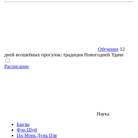
Обучение
12
дней волшебных прогулок: традиция Новогодней Удачи
Расписание
Наука
Бацзы
Фэн Шуй
Ци Мэнь Дунь Цзя