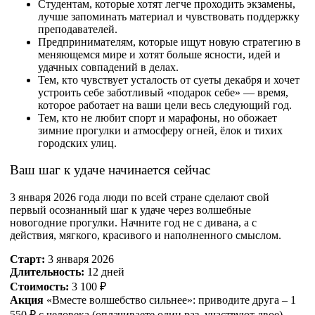
Студентам, которые хотят легче проходить экзамены,
лучше запоминать материал и чувствовать поддержку
преподавателей.​
Предпринимателям, которые ищут новую стратегию в
меняющемся мире и хотят больше ясности, идей и
удачных совпадений в делах.​
Тем, кто чувствует усталость от суеты декабря и хочет
устроить себе заботливый «подарок себе» — время,
которое работает на ваши цели весь следующий год.​
Тем, кто не любит спорт и марафоны, но обожает
зимние прогулки и атмосферу огней, ёлок и тихих
городских улиц.
Ваш шаг к удаче начинается сейчас
3 января 2026 года люди по всей стране сделают свой
первый осознанный шаг к удаче через волшебные
новогодние прогулки. Начните год не с дивана, а с
действия, мягкого, красивого и наполненного смыслом.​
Старт:
3 января 2026
Длительность:
12 дней
Стоимость:
3 100 ₽
Акция
«Вместе волшебство сильнее»: приводите друга – 1
550 ₽ с человека (оплачиваете один раз, участвуют двое)​