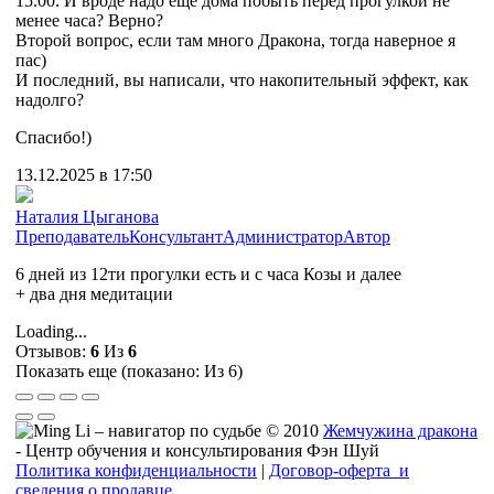
15.00. И вроде надо еще дома побыть перед прогулкой не
менее часа? Верно?
Второй вопрос, если там много Дракона, тогда наверное я
пас)
И последний, вы написали, что накопительный эффект, как
надолго?
Спасибо!)
13.12.2025 в 17:50
Наталия Цыганова
Преподаватель
Консультант
Администратор
Автор
6 дней из 12ти прогулки есть и с часа Козы и далее
+ два дня медитации
Loading...
Отзывов:
6
Из
6
Показать еще (показано:
Из 6)
© 2010
Жемчужина дракона
- Центр обучения и консультирования Фэн Шуй
Политика конфиденциальности
|
Договор-оферта и
сведения о продавце