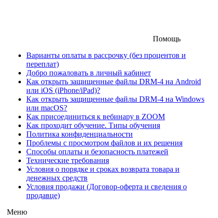
Помощь
Варианты оплаты в рассрочку (без процентов и
переплат)
Добро пожаловать в личный кабинет
Как открыть защищенные файлы DRM-4 на Android
или iOS (iPhone/iPad)?
Как открыть защищенные файлы DRM-4 на Windows
или macOS?
Как присоединиться к вебинару в ZOOM
Как проходит обучение. Типы обучения
Политика конфиденциальности
Проблемы с просмотром файлов и их решения
Способы оплаты и безопасность платежей
Технические требования
Условия о порядке и сроках возврата товара и
денежных средств
Условия продажи (Договор-оферта и сведения о
продавце)
Меню