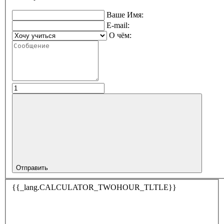
Ваше Имя:
E-mail:
О чём:
Отправить
{{_lang.CALCULATOR_TWOHOUR_TLTLE}}