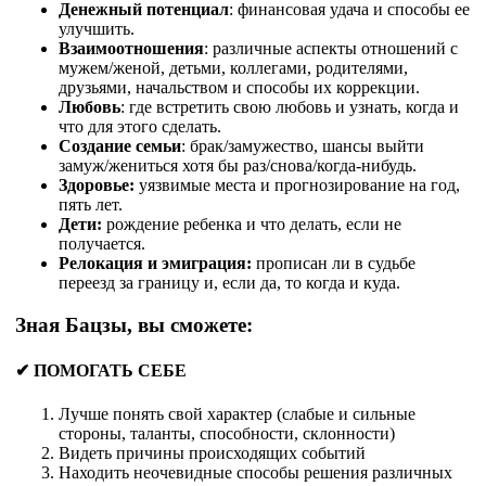
Денежный потенциал
: финансовая удача и способы ее
улучшить.
Взаимоотношения
: различные аспекты отношений с
мужем/женой, детьми, коллегами, родителями,
друзьями, начальством и способы их коррекции.
Любовь
: где встретить свою любовь и узнать, когда и
что для этого сделать.
Создание семьи
: брак/замужество, шансы выйти
замуж/жениться хотя бы раз/снова/когда-нибудь.
Здоровье:
уязвимые места и прогнозирование на год,
пять лет.
Дети:
рождение ребенка и что делать, если не
получается.
Релокация и эмиграция:
прописан ли в судьбе
переезд за границу и, если да, то когда и куда.
Зная Бацзы, вы сможете:
✔ ПОМОГАТЬ СЕБЕ
Лучше понять свой характер (слабые и сильные
стороны, таланты, способности, склонности)
Видеть причины происходящих событий
Находить неочевидные способы решения различных