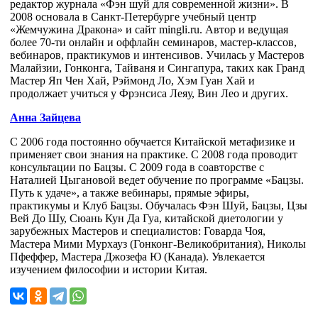
редактор журнала «Фэн шуй для современной жизни». В
2008 основала в Санкт-Петербурге учебный центр
«Жемчужина Дракона» и сайт mingli.ru. Автор и ведущая
более 70-ти онлайн и оффлайн семинаров, мастер-классов,
вебинаров, практикумов и интенсивов. Училась у Мастеров
Малайзии, Гонконга, Тайваня и Сингапура, таких как Гранд
Мастер Яп Чен Хай, Рэймонд Ло, Хэм Гуан Хай и
продолжает учиться у Фрэнсиса Леяу, Вин Лео и других.
Анна Зайцева
С 2006 года постоянно обучается Китайской метафизике и
применяет свои знания на практике. С 2008 года проводит
консультации по Бацзы. С 2009 года в соавторстве с
Наталией Цыгановой ведет обучение по программе «Бацзы.
Путь к удаче», а также вебинары, прямые эфиры,
практикумы и Клуб Бацзы. Обучалась Фэн Шуй, Бацзы, Цзы
Вей До Шу, Сюань Кун Да Гуа, китайской диетологии у
зарубежных Мастеров и специалистов: Говарда Чоя,
Мастера Мими Мурхауз (Гонконг-Великобритания), Николы
Пфеффер, Мастера Джозефа Ю (Канада). Увлекается
изучением философии и истории Китая.