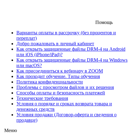
Помощь
Варианты оплаты в рассрочку (без процентов и
переплат)
Добро пожаловать в личный кабинет
Как открыть защищенные файлы DRM-4 на Android
или iOS (iPhone/iPad)?
Как открыть защищенные файлы DRM-4 на Windows
или macOS?
Как присоединиться к вебинару в ZOOM
Как проходит обучение. Типы обучения
Политика конфиденциальности
Проблемы с просмотром файлов и их решения
Способы оплаты и безопасность платежей
Технические требования
Условия о порядке и сроках возврата товара и
денежных средств
Условия продажи (Договор-оферта и сведения о
продавце)
Меню