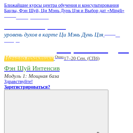
Ближайшие курсы центра обучения и консультирования
Бацзы, Фэн Шуй, Ци Мэнь Дунь Цзя и Выбор дат «Mingli»
Online
16 августа 11:00
Тонкие настройки
Online
уровень духов в карте Ци Мэнь Дунь Цзя
11
ноября
Бацзы 2 Модуль
Начало практики
Очно
17–20 Сен. (СПб)
Фэн Шуй Интенсив
Модуль 1: Мощная база
Здравствуйте!
Зарегистрироваться?