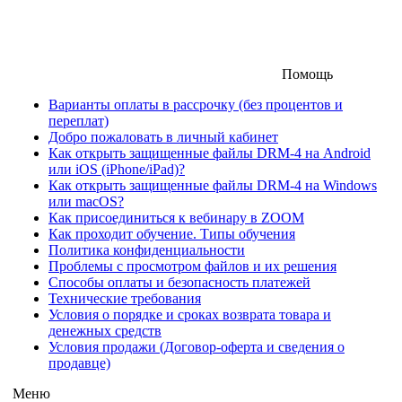
Помощь
Варианты оплаты в рассрочку (без процентов и
переплат)
Добро пожаловать в личный кабинет
Как открыть защищенные файлы DRM-4 на Android
или iOS (iPhone/iPad)?
Как открыть защищенные файлы DRM-4 на Windows
или macOS?
Как присоединиться к вебинару в ZOOM
Как проходит обучение. Типы обучения
Политика конфиденциальности
Проблемы с просмотром файлов и их решения
Способы оплаты и безопасность платежей
Технические требования
Условия о порядке и сроках возврата товара и
денежных средств
Условия продажи (Договор-оферта и сведения о
продавце)
Меню