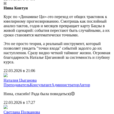
Н
Нина Ковтун
Курс по «Динамике Ци»-это переход от общих трактовок к
ювелирному прогнозированию. Смотришь как послойный
анализ тактов, годов и месяцев превращает карту Бацзы в
живой сценарий: события перестают быть случайными, а их
сроки становятся математически точными.
Это не просто теория, а реальный инструмент, который
позволяет увидеть "точки входа" событий задолго до их
наступления. Сразу видно четкий тайминг жизни. Огромная
благодарность Наталье Цигановой за системность и глубину
курса.
22.03.2026 в 21:06
Наталия Цыганова
Преподаватель
Консультант
Администратор
Автор
Нина, спасибо! Рада была повидаться)😍
22.03.2026 в 17:27
Cветлана Полканова