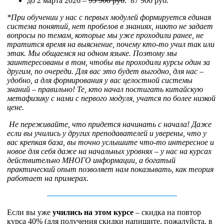
до 2 марта 2026 –
95 900 руб
.
87 900 руб.
*При обучении у нас с первых модулей формируется единая
система понятий, нет пробелов в знаниях, никто не задает
вопросы по темам, которые мы уже проходили ранее, не
тратится время на выяснение, почему кто-то учил так или
этак. Мы общаемся на одном языке. Поэтому мы
заинтересованы в том, чтобы вы проходили курсы один за
другим, по очереди. Для вас это будет выгодно, для нас –
удобно, а для формирования у вас целостной системы
знаний – правильно! Те, кто начал постигать китайскую
метафизику с нами с первого модуля, учатся по более низкой
цене.
Не переживайте, что придется начинать с начала! Даже
если вы учились у других преподавателей и уверены, что у
вас крепкая база, вы точно услышите что-то интересное и
новое для себя даже на начальных уровнях – у нас на курсах
действительно МНОГО информации, а богатый
практический опыт позволяет нам показывать, как теория
работает на примерах.
----------------------------------------------------
Если вы уже
учились на этом курсе
– скидка на повтор
курса 40% (для получения скидки напишите, пожалуйста, в