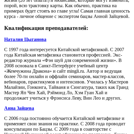
жизни (20 лет опыта!) и нюансами, которые могут изменить,
порой, всю трактовку карты. Как обычно, практика на
примерах будет стоять во главе угла! Самая главная ценность
курса - личное общение с экспертом бацзы Анной Зайцевой.
Квалификация преподавателей:
Наталия Цыганова
С 1997 года интересуется Китайской метафизикой. С 2007
года Китайская метафизика становится профессией. Экс-
редактор журнала «Фэн шуй для современной жизни». В
2008 основала в Санкт-Петербурге учебный центр
«Жемчужина Дракона» и сайт mingli.ru. Автор и ведущая
более 70-ти онлайн и оффлайн семинаров, мастер-классов,
вебинаров, практикумов и интенсивов. Училась у Мастеров
Малайзии, Гонконга, Тайваня и Сингапура, таких как Гранд
Мастер Яп Чен Хай, Рэймонд Ло, Хэм Гуан Хай и
продолжает учиться у Фрэнсиса Леяу, Вин Лео и других.
Анна Зайцева
С 2006 года постоянно обучается Китайской метафизике и
применяет свои знания на практике. С 2008 года проводит
консультации по Бацзы. С 2009 года в соавторстве с