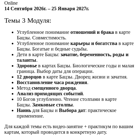
Online
14 Сентября 2026г. – 25 Января 2027г.
Темы 3 Модуля:
Углубленное понимание
отношений и брака
в карте
Бацзы. Совместимость.
Углубленное понимание
карьеры и богатства
в карте
Бацзы. Богатые и бедные судьбы.
Дети в карте Бацзы:
зачатие, беременность, роды и
таланты
.
Здоровье
в картах Бацзы. Биологические годы и малая
граница. Выбор даты для операции.
12 дворцов
в карте Бацзы. Дворец жизни и зачатия.
Восстановление часа рождения
.
Метод
смещенного дворца
.
Анализ приходящих событий
.
10 Богов углубленно. Чтение столпами в карте
Бацзы.
Замковые столпы
.
Наинь
для Бацзы и
Выбора дат
: практическое
применение.
Для каждой темы есть видео-занятие + практикум по вашим
картам, который проводится в конкретную дату.