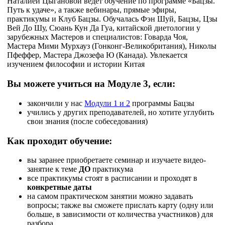
Наталией Цыгановой ведет обучение по программе «Бацзы.
Путь к удаче», а также вебинары, прямые эфиры,
практикумы и Клуб Бацзы. Обучалась Фэн Шуй, Бацзы, Цзы
Вей До Шу, Сюань Кун Да Гуа, китайской диетологии у
зарубежных Мастеров и специалистов: Говарда Чоя,
Мастера Мими Мурхауз (Гонконг-Великобритания), Николы
Пфеффер, Мастера Джозефа Ю (Канада). Увлекается
изучением философии и истории Китая
Вы можете учиться на Модуле 3, если:
закончили у нас
Модули 1 и 2
программы Бацзы
учились у других преподавателей, но хотите углубить
свои знания (после собеседования)
Как проходит обучение:
вы заранее приобретаете семинар и изучаете видео-
занятие к теме
ДО
практикума
все практикумы стоят в расписании и проходят в
конкретные даты
на самом практическом занятии можно задавать
вопросы; также вы сможете прислать карту (одну или
больше, в зависимости от количества участников) для
разбора