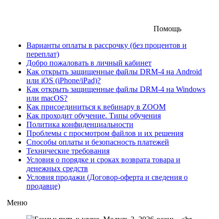
Помощь
Варианты оплаты в рассрочку (без процентов и
переплат)
Добро пожаловать в личный кабинет
Как открыть защищенные файлы DRM-4 на Android
или iOS (iPhone/iPad)?
Как открыть защищенные файлы DRM-4 на Windows
или macOS?
Как присоединиться к вебинару в ZOOM
Как проходит обучение. Типы обучения
Политика конфиденциальности
Проблемы с просмотром файлов и их решения
Способы оплаты и безопасность платежей
Технические требования
Условия о порядке и сроках возврата товара и
денежных средств
Условия продажи (Договор-оферта и сведения о
продавце)
Меню