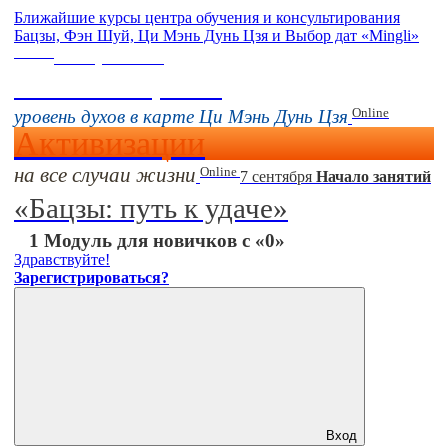
Ближайшие курсы центра обучения и консультирования
Бацзы, Фэн Шуй, Ци Мэнь Дунь Цзя и Выбор дат «Mingli»
Online
16 августа 11:00
Тонкие настройки
Online
уровень духов в карте Ци Мэнь Дунь Цзя
Активизации
на все случаи жизни
Online
7 сентября
Начало занятий
«Бацзы: путь к удаче»
1 Модуль для новичков с «0»
Здравствуйте!
Зарегистрироваться?
Вход