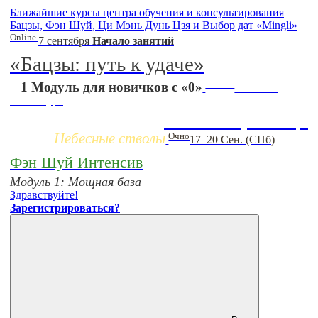
Ближайшие курсы центра обучения и консультирования
Бацзы, Фэн Шуй, Ци Мэнь Дунь Цзя и Выбор дат «Mingli»
Online
7 сентября
Начало занятий
«Бацзы: путь к удаче»
Заочно
1 Модуль для новичков с «0»
НОВЫЙ
online-курс
Жизнь по фазам Ци
Небесные стволы
Очно
17–20 Сен. (СПб)
Фэн Шуй Интенсив
Модуль 1: Мощная база
Здравствуйте!
Зарегистрироваться?