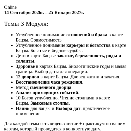
Online
14 Сентября 2026г. – 25 Января 2027г.
Темы 3 Модуля:
Углубленное понимание
отношений и брака
в карте
Бацзы. Совместимость.
Углубленное понимание
карьеры и богатства
в карте
Бацзы. Богатые и бедные судьбы.
Дети в карте Бацзы:
зачатие, беременность, роды и
таланты
.
Здоровье
в картах Бацзы. Биологические годы и малая
граница. Выбор даты для операции.
12 дворцов
в карте Бацзы. Дворец жизни и зачатия.
Восстановление часа рождения
.
Метод
смещенного дворца
.
Анализ приходящих событий
.
10 Богов углубленно. Чтение столпами в карте
Бацзы.
Замковые столпы
.
Наинь
для Бацзы и
Выбора дат
: практическое
применение.
Для каждой темы есть видео-занятие + практикум по вашим
картам, который проводится в конкретную дату.