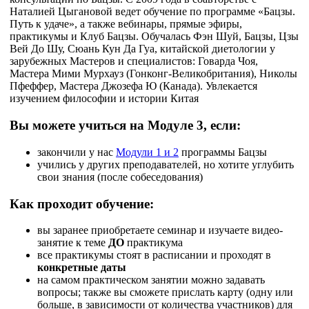
Наталией Цыгановой ведет обучение по программе «Бацзы.
Путь к удаче», а также вебинары, прямые эфиры,
практикумы и Клуб Бацзы. Обучалась Фэн Шуй, Бацзы, Цзы
Вей До Шу, Сюань Кун Да Гуа, китайской диетологии у
зарубежных Мастеров и специалистов: Говарда Чоя,
Мастера Мими Мурхауз (Гонконг-Великобритания), Николы
Пфеффер, Мастера Джозефа Ю (Канада). Увлекается
изучением философии и истории Китая
Вы можете учиться на Модуле 3, если:
закончили у нас
Модули 1 и 2
программы Бацзы
учились у других преподавателей, но хотите углубить
свои знания (после собеседования)
Как проходит обучение:
вы заранее приобретаете семинар и изучаете видео-
занятие к теме
ДО
практикума
все практикумы стоят в расписании и проходят в
конкретные даты
на самом практическом занятии можно задавать
вопросы; также вы сможете прислать карту (одну или
больше, в зависимости от количества участников) для