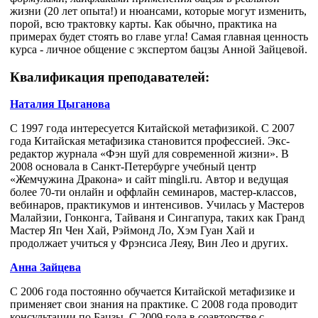
жизни (20 лет опыта!) и нюансами, которые могут изменить,
порой, всю трактовку карты. Как обычно, практика на
примерах будет стоять во главе угла! Самая главная ценность
курса - личное общение с экспертом бацзы Анной Зайцевой.
Квалификация преподавателей:
Наталия Цыганова
С 1997 года интересуется Китайской метафизикой. С 2007
года Китайская метафизика становится профессией. Экс-
редактор журнала «Фэн шуй для современной жизни». В
2008 основала в Санкт-Петербурге учебный центр
«Жемчужина Дракона» и сайт mingli.ru. Автор и ведущая
более 70-ти онлайн и оффлайн семинаров, мастер-классов,
вебинаров, практикумов и интенсивов. Училась у Мастеров
Малайзии, Гонконга, Тайваня и Сингапура, таких как Гранд
Мастер Яп Чен Хай, Рэймонд Ло, Хэм Гуан Хай и
продолжает учиться у Фрэнсиса Леяу, Вин Лео и других.
Анна Зайцева
С 2006 года постоянно обучается Китайской метафизике и
применяет свои знания на практике. С 2008 года проводит
консультации по Бацзы. С 2009 года в соавторстве с