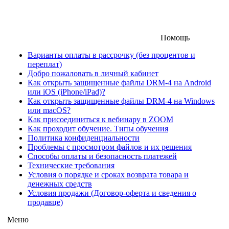
Помощь
Варианты оплаты в рассрочку (без процентов и
переплат)
Добро пожаловать в личный кабинет
Как открыть защищенные файлы DRM-4 на Android
или iOS (iPhone/iPad)?
Как открыть защищенные файлы DRM-4 на Windows
или macOS?
Как присоединиться к вебинару в ZOOM
Как проходит обучение. Типы обучения
Политика конфиденциальности
Проблемы с просмотром файлов и их решения
Способы оплаты и безопасность платежей
Технические требования
Условия о порядке и сроках возврата товара и
денежных средств
Условия продажи (Договор-оферта и сведения о
продавце)
Меню