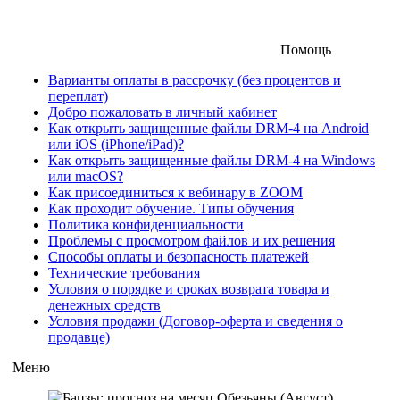
Помощь
Варианты оплаты в рассрочку (без процентов и
переплат)
Добро пожаловать в личный кабинет
Как открыть защищенные файлы DRM-4 на Android
или iOS (iPhone/iPad)?
Как открыть защищенные файлы DRM-4 на Windows
или macOS?
Как присоединиться к вебинару в ZOOM
Как проходит обучение. Типы обучения
Политика конфиденциальности
Проблемы с просмотром файлов и их решения
Способы оплаты и безопасность платежей
Технические требования
Условия о порядке и сроках возврата товара и
денежных средств
Условия продажи (Договор-оферта и сведения о
продавце)
Меню