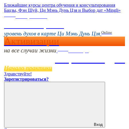
Ближайшие курсы центра обучения и консультирования
Бацзы, Фэн Шуй, Ци Мэнь Дунь Цзя и Выбор дат «Mingli»
Online
16 августа 11:00
Тонкие настройки
Online
уровень духов в карте Ци Мэнь Дунь Цзя
Активизации
на все случаи жизни
Online
11 ноября
Бацзы 2 Модуль
Начало практики
Здравствуйте!
Зарегистрироваться?
Вход