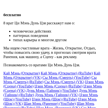
бесплатно
8 врат Ци Мэнь Дунь Цзя расскажут нам о:
человечески действиях
паттернах поведения
типах карьеры и многом другом
Мы ищем счастливые врата - Жизнь, Открытие, Отдых,
чтобы повысить свою удачу, в прогнозах смотрим врата
Ранения, как машину, а Сцену - как рекламу.
Познакомьтесь со вратами Ци Мэнь Дунь Цзя.
Кай Мэнь (Открытие)
Кай Мэнь (Открытие) (RuTube)
Кай
Мэнь (Открытие) (VK)
Сы Мэнь (Смерть) (YouTube)
Сы
Мэнь (Смерть) (RuTube)
Сы Мэнь (Смерть) (VK)
Цзин Мэнь
(Сцена) (YouTube)
Цзин Мэнь (Сцена) (RuTube)
Цзин Мэнь
(Сцена) (VK)
Дунь Мэнь (Тайник) (YouTube)
Дунь Мэнь
(Тайник) (RuTube)
Дунь Мэнь (Тайник) (VK)
Цзин Мэнь
(Шок) (YouTube)
Цзин Мэнь (Шок) (RuTube)
Цзин Мэнь
(Шок) (VK)
Шан Мэнь (Ранение) (YouTube)
Шан Мэнь
(Ранение) (RuTube)
Шан Мэнь (Ранение) (VK)
Сю Мэнь