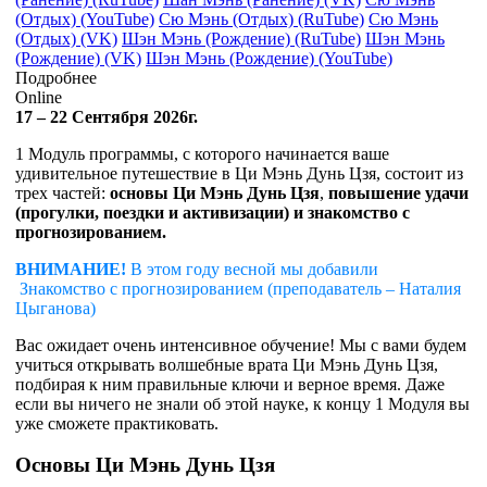
(Отдых) (YouTube)
Сю Мэнь (Отдых) (RuTube)
Сю Мэнь
(Отдых) (VK)
Шэн Мэнь (Рождение) (RuTube)
Шэн Мэнь
(Рождение) (VK)
Шэн Мэнь (Рождение) (YouTube)
Подробнее
Online
17 – 22 Сентября 2026г.
1 Модуль программы, с которого начинается ваше
удивительное путешествие в Ци Мэнь Дунь Цзя, состоит из
трех частей:
основы Ци Мэнь Дунь Цзя
,
повышение удачи
(прогулки, поездки и активизации) и знакомство с
прогнозированием.
ВНИМАНИЕ!
В этом году весной мы добавили
Знакомство с прогнозированием (преподаватель – Наталия
Цыганова)
Вас ожидает очень интенсивное обучение! Мы с вами будем
учиться открывать волшебные врата Ци Мэнь Дунь Цзя,
подбирая к ним правильные ключи и верное время. Даже
если вы ничего не знали об этой науке, к концу 1 Модуля вы
уже сможете практиковать.
Основы Ци Мэнь Дунь Цзя