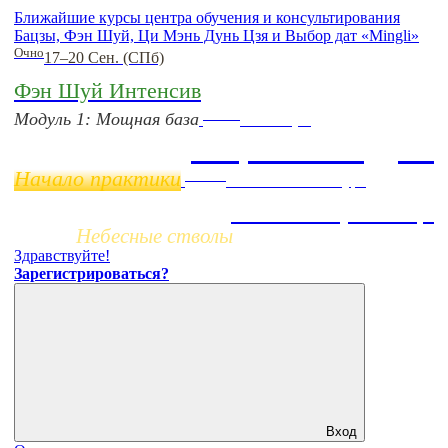
Ближайшие курсы центра обучения и консультирования
Бацзы, Фэн Шуй, Ци Мэнь Дунь Цзя и Выбор дат «Mingli»
Очно
17–20 Сен. (СПб)
Фэн Шуй Интенсив
Online
Модуль 1: Мощная база
11 ноября
Бацзы 2 Модуль
Начало практики
Заочно
НОВЫЙ online-курс
Жизнь по фазам Ци
Небесные стволы
Здравствуйте!
Зарегистрироваться?
Вход