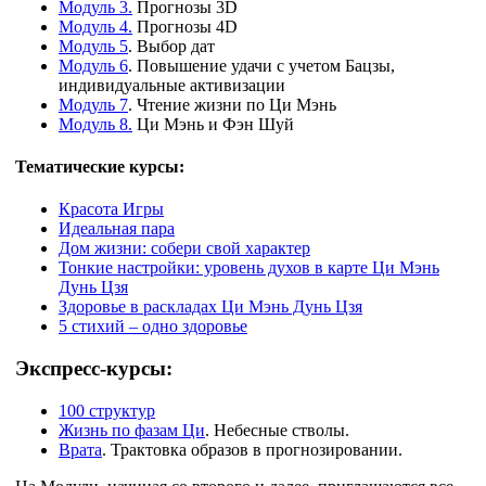
Модуль 3.
Прогнозы 3D
Модуль 4.
Прогнозы 4D
Модуль 5
. Выбор дат
Модуль 6
. Повышение удачи с учетом Бацзы,
индивидуальные активизации
Модуль 7
. Чтение жизни по Ци Мэнь
Модуль 8.
Ци Мэнь и Фэн Шуй
Тематические курсы:
Красота Игры
Идеальная пара
Дом жизни: собери свой характер
Тонкие настройки: уровень духов в карте Ци Мэнь
Дунь Цзя
Здоровье в раскладах Ци Мэнь Дунь Цзя
5 стихий – одно здоровье
Экспресс-курсы:
100 структур
Жизнь по фазам Ци
. Небесные стволы.
Врата
. Трактовка образов в прогнозировании.