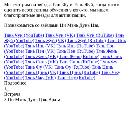
Мы смотрим на звёзды Тянь Фу и Тянь Жуй, когда хотим
оценить перспективы обучения у кого-то, мы ищем
благоприятные звезды для активизаций.
Познакомьтесь со звёздами Ци Мэнь Дунь Цзя.
Тянь Чун (YouTube)
Тянь Чун (VK)
Тянь Чун (RuTube)
Тянь
Жуй (YouTube)
Тянь Жуй (VK)
Тянь Жуй (RuTube)
Тянь Инь
(YouTube)
Тянь Инь (VK)
Тянь Инь (RuTube)
Тянь Пэн
(YouTube)
Тянь Пэн (VK)
Тянь Пэн (RuTube)
Тянь Жень
(YouTube)
Тянь Жень (VK)
Тянь Жень (RuTube)
Тянь Синь
(YouTube)
Тянь Синь (VK)
Тянь Синь (RuTube)
Тянь Фу
(YouTube)
Тянь Фу (VK)
Тянь Фу (RuTube)
Тянь Цинь
(YouTube)
Тянь Цинь (VK)
Тянь Цинь (RuTube)
Тянь Чжу
(YouTube)
Тянь Чжу (VK)
Тянь Чжу (RuTube)
Подробнее
Встреча
3.Ци Мэнь Дунь Цзя. Врата