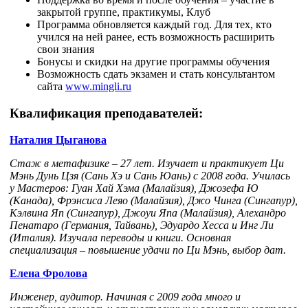
закрытой группе, практикумы, Клуб
Программа обновляется каждый год. Для тех, кто
учился на ней ранее, есть возможность расширить
свои знания
Бонусы и скидки на другие программы обучения
Возможность сдать экзамен и стать консультантом
сайта
www.mingli.ru
Квалификация преподавателей:
Наталия Цыганова
Стаж в метафизике – 27 лет. Изучает и практикует Ци
Мэнь Дунь Цзя (Сань Хэ и Сань Юань) с 2008 года. Училась
у Мастеров: Гуан Хай Хэма (Малайзия), Джозефа Ю
(Канада), Фрэнсиса Леяо (Малайзия), Джо Чинга (Сингапур),
Кэлвина Яп (Сингапур), Джоуи Япа (Малайзия), Алехандро
Пенатаро (Германия, Тайвань), Эдуардо Хесса и Инг Ли
(Италия). Изучала переводы и книги. Основная
специализация – повышение удачи по Ци Мэнь, выбор дат.
Елена Фролова
Инженер, аудитор. Начиная с 2009 года много и