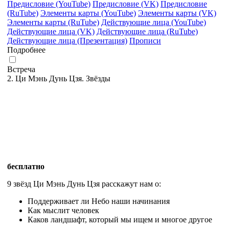
Предисловие (YouTube)
Предисловие (VK)
Предисловие
(RuTube)
Элементы карты (YouTube)
Элементы карты (VK)
Элементы карты (RuTube)
Действующие лица (YouTube)
Действующие лица (VK)
Действующие лица (RuTube)
Действующие лица (Презентация)
Прописи
Подробнее
Встреча
2. Ци Мэнь Дунь Цзя. Звёзды
бесплатно
9 звёзд Ци Мэнь Дунь Цзя расскажут нам о:
Поддерживает ли Небо наши начинания
Как мыслит человек
Каков ландшафт, который мы ищем и многое другое