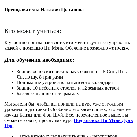
Преподаватель:
Наталия Цыганова
Кто может учиться:
К участию приглашаются те, кто хочет научиться управлять
удачей с помощью Ци Мэнь. Обучение возможно
«с нуля».
Для обучения необходимо:
Знание основ китайских наук о жизни – У Син, Инь-
Ян, ло шу, 8 триграмм
Понимание устройства китайского календаря
Знание 10 небесных стволов и 12 земных ветвей
Базовые знания о триграммах
Мы хотели бы, чтобы вы пришли на курс уже с нужным
уровнем подготовки! Особенно это касается тех, кто еще не
изучал Бацзы или Фэн Шуй. Все, перечисленное выше, вы
сможете узнать, прослушав курс
Подготовка Ци Мэнь
Дунь
Цзя
.
Также нужно будет выучить еще 25 иероглифов –