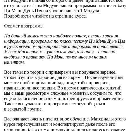
На Модули, начиная со второго и далее, приглашаются все,
кто учился на 1-ом Модуле нашей программы или знает базу
Ци Мэнь Дунь Цзя на уровне нашего 1 Модуля.
Подробности читайте на странице курса.
Формат программы
На данный момент это наиболее полная, с точки зрения
информации, программа по классическому Ци Мэнь Дунь Цзя
в русскоязычном пространстве и информация пополняется.
У всех Мастеров мы учились лично, а знания – активно
внедряли в практику. Ци Мэнь помог многим нашим
клиентам.
Все темы по теории с примерами вы получаете заранее,
чтобы изучить в удобное для вас время. После изучения вы
можете пройти домашние задания, чтобы проверить,
правильно ли все поняли. Во время практических занятий
мы с вами рассмотрим сложные моменты, обсудим то, что
еще осталось непонятным и потренируемся в применении.
Также все участники программы смогут общаться
в
закрытой группе.
Вас ожидает очень интенсивное обучение. Материалы этого
курса переслушивают и конспектируют даже после его
окончания :). Поэтому, пожалуйста, подготовьтесь и заранее