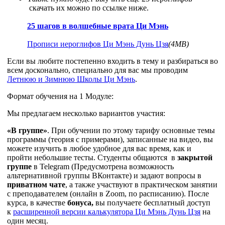
скачать их можно по ссылке ниже.
25 шагов в волшебные врата Ци Мэнь
Прописи иероглифов Ци Мэнь Дунь Цзя
(4MB)
Если вы любите постепенно входить в тему и разбираться во
всем досконально, специально для вас мы проводим
Летнюю и Зимнюю Школы Ци Мэнь
.
Формат обучения на 1 Модуле:
Мы предлагаем несколько вариантов участия:
«В группе»
. При обучении по этому тарифу о
сновные темы
программы (теория с примерами), записанные на видео, вы
можете изучить в любое удобное для вас время, как и
пройти небольшие тесты. Студенты общаются в
закрытой
группе
в Telegram (Предусмотрена возможность
альтернативной группы ВКонтакте) и задают вопросы в
приватном чате
, а также участвуют в практическом занятии
с преподавателем (онлайн в Zoom, по расписанию). После
курса, в качестве
бонуса,
вы получаете бесплатный доступ
к
расширенной версии калькулятора Ци Мэнь Дунь Цзя
на
один месяц.