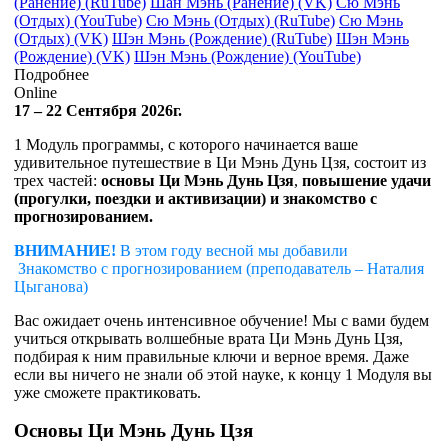
(Ранение) (RuTube)
Шан Мэнь (Ранение) (VK)
Сю Мэнь
(Отдых) (YouTube)
Сю Мэнь (Отдых) (RuTube)
Сю Мэнь
(Отдых) (VK)
Шэн Мэнь (Рождение) (RuTube)
Шэн Мэнь
(Рождение) (VK)
Шэн Мэнь (Рождение) (YouTube)
Подробнее
Online
17 – 22 Сентября 2026г.
1 Модуль программы, с которого начинается ваше
удивительное путешествие в Ци Мэнь Дунь Цзя, состоит из
трех частей:
основы Ци Мэнь Дунь Цзя
,
повышение удачи
(прогулки, поездки и активизации) и знакомство с
прогнозированием.
ВНИМАНИЕ!
В этом году весной мы добавили
Знакомство с прогнозированием (преподаватель – Наталия
Цыганова)
Вас ожидает очень интенсивное обучение! Мы с вами будем
учиться открывать волшебные врата Ци Мэнь Дунь Цзя,
подбирая к ним правильные ключи и верное время. Даже
если вы ничего не знали об этой науке, к концу 1 Модуля вы
уже сможете практиковать.
Основы Ци Мэнь Дунь Цзя