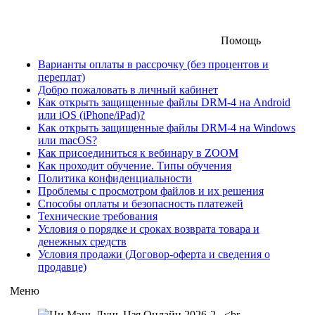
Помощь
Варианты оплаты в рассрочку (без процентов и
переплат)
Добро пожаловать в личный кабинет
Как открыть защищенные файлы DRM-4 на Android
или iOS (iPhone/iPad)?
Как открыть защищенные файлы DRM-4 на Windows
или macOS?
Как присоединиться к вебинару в ZOOM
Как проходит обучение. Типы обучения
Политика конфиденциальности
Проблемы с просмотром файлов и их решения
Способы оплаты и безопасность платежей
Технические требования
Условия о порядке и сроках возврата товара и
денежных средств
Условия продажи (Договор-оферта и сведения о
продавце)
Меню