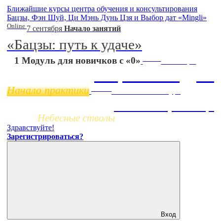
Ближайшие курсы центра обучения и консультирования
Бацзы, Фэн Шуй, Ци Мэнь Дунь Цзя и Выбор дат «Mingli»
Online
7 сентября
Начало занятий
«Бацзы: путь к удаче»
Online
1 Модуль для новичков с «0»
11 ноября
Бацзы 2 Модуль
Начало практики
Заочно
НОВЫЙ online-курс
Жизнь по фазам Ци
Небесные стволы
Здравствуйте!
Зарегистрироваться?
Вход