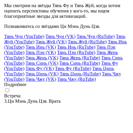
Мы смотрим на звёзды Тянь Фу и Тянь Жуй, когда хотим
оценить перспективы обучения у кого-то, мы ищем
благоприятные звезды для активизаций.
Познакомьтесь со звёздами Ци Мэнь Дунь Цзя.
Тянь Чун (YouTube)
Тянь Чун (VK)
Тянь Чун (RuTube)
Тянь
Жуй (YouTube)
Тянь Жуй (VK)
Тянь Жуй (RuTube)
Тянь Инь
(YouTube)
Тянь Инь (VK)
Тянь Инь (RuTube)
Тянь Пэн
(YouTube)
Тянь Пэн (VK)
Тянь Пэн (RuTube)
Тянь Жень
(YouTube)
Тянь Жень (VK)
Тянь Жень (RuTube)
Тянь Синь
(YouTube)
Тянь Синь (VK)
Тянь Синь (RuTube)
Тянь Фу
(YouTube)
Тянь Фу (VK)
Тянь Фу (RuTube)
Тянь Цинь
(YouTube)
Тянь Цинь (VK)
Тянь Цинь (RuTube)
Тянь Чжу
(YouTube)
Тянь Чжу (VK)
Тянь Чжу (RuTube)
Подробнее
Встреча
3.Ци Мэнь Дунь Цзя. Врата