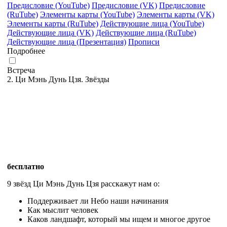
Предисловие (YouTube)
Предисловие (VK)
Предисловие
(RuTube)
Элементы карты (YouTube)
Элементы карты (VK)
Элементы карты (RuTube)
Действующие лица (YouTube)
Действующие лица (VK)
Действующие лица (RuTube)
Действующие лица (Презентация)
Прописи
Подробнее
Встреча
2. Ци Мэнь Дунь Цзя. Звёзды
бесплатно
9 звёзд Ци Мэнь Дунь Цзя расскажут нам о:
Поддерживает ли Небо наши начинания
Как мыслит человек
Каков ландшафт, который мы ищем и многое другое