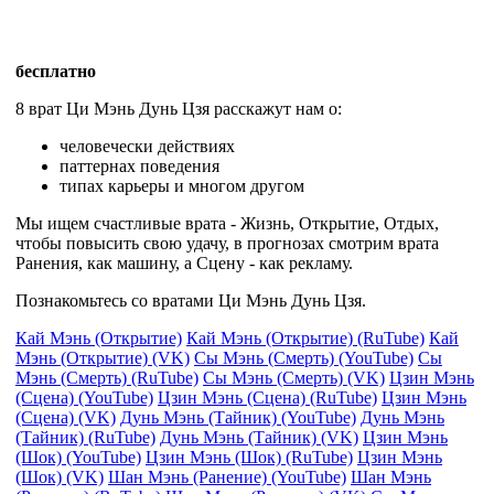
бесплатно
8 врат Ци Мэнь Дунь Цзя расскажут нам о:
человечески действиях
паттернах поведения
типах карьеры и многом другом
Мы ищем счастливые врата - Жизнь, Открытие, Отдых,
чтобы повысить свою удачу, в прогнозах смотрим врата
Ранения, как машину, а Сцену - как рекламу.
Познакомьтесь со вратами Ци Мэнь Дунь Цзя.
Кай Мэнь (Открытие)
Кай Мэнь (Открытие) (RuTube)
Кай
Мэнь (Открытие) (VK)
Сы Мэнь (Смерть) (YouTube)
Сы
Мэнь (Смерть) (RuTube)
Сы Мэнь (Смерть) (VK)
Цзин Мэнь
(Сцена) (YouTube)
Цзин Мэнь (Сцена) (RuTube)
Цзин Мэнь
(Сцена) (VK)
Дунь Мэнь (Тайник) (YouTube)
Дунь Мэнь
(Тайник) (RuTube)
Дунь Мэнь (Тайник) (VK)
Цзин Мэнь
(Шок) (YouTube)
Цзин Мэнь (Шок) (RuTube)
Цзин Мэнь
(Шок) (VK)
Шан Мэнь (Ранение) (YouTube)
Шан Мэнь