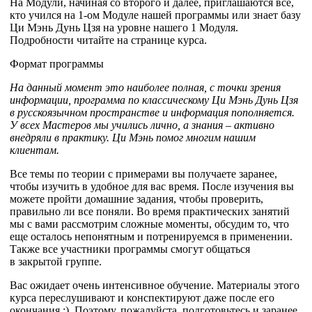
На Модули, начиная со второго и далее, приглашаются все,
кто учился на 1-ом Модуле нашей программы или знает базу
Ци Мэнь Дунь Цзя на уровне нашего 1 Модуля.
Подробности читайте на странице курса.
Формат программы
На данный момент это наиболее полная, с точки зрения
информации, программа по классическому Ци Мэнь Дунь Цзя
в русскоязычном пространстве и информация пополняется.
У всех Мастеров мы учились лично, а знания – активно
внедряли в практику. Ци Мэнь помог многим нашим
клиентам.
Все темы по теории с примерами вы получаете заранее,
чтобы изучить в удобное для вас время. После изучения вы
можете пройти домашние задания, чтобы проверить,
правильно ли все поняли. Во время практических занятий
мы с вами рассмотрим сложные моменты, обсудим то, что
еще осталось непонятным и потренируемся в применении.
Также все участники программы смогут общаться
в
закрытой группе.
Вас ожидает очень интенсивное обучение. Материалы этого
курса переслушивают и конспектируют даже после его
окончания :). Поэтому, пожалуйста, подготовьтесь и заранее