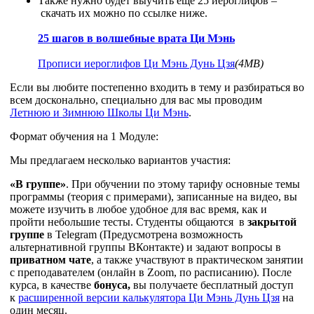
Также нужно будет выучить еще 25 иероглифов –
скачать их можно по ссылке ниже.
25 шагов в волшебные врата Ци Мэнь
Прописи иероглифов Ци Мэнь Дунь Цзя
(4MB)
Если вы любите постепенно входить в тему и разбираться во
всем досконально, специально для вас мы проводим
Летнюю и Зимнюю Школы Ци Мэнь
.
Формат обучения на 1 Модуле:
Мы предлагаем несколько вариантов участия:
«В группе»
. При обучении по этому тарифу о
сновные темы
программы (теория с примерами), записанные на видео, вы
можете изучить в любое удобное для вас время, как и
пройти небольшие тесты. Студенты общаются в
закрытой
группе
в Telegram (Предусмотрена возможность
альтернативной группы ВКонтакте) и задают вопросы в
приватном чате
, а также участвуют в практическом занятии
с преподавателем (онлайн в Zoom, по расписанию). После
курса, в качестве
бонуса,
вы получаете бесплатный доступ
к
расширенной версии калькулятора Ци Мэнь Дунь Цзя
на
один месяц.