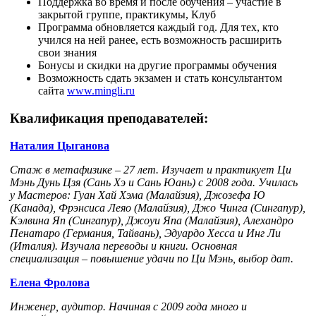
Поддержка во время и после обучения – участие в
закрытой группе, практикумы, Клуб
Программа обновляется каждый год. Для тех, кто
учился на ней ранее, есть возможность расширить
свои знания
Бонусы и скидки на другие программы обучения
Возможность сдать экзамен и стать консультантом
сайта
www.mingli.ru
Квалификация преподавателей:
Наталия Цыганова
Стаж в метафизике – 27 лет. Изучает и практикует Ци
Мэнь Дунь Цзя (Сань Хэ и Сань Юань) с 2008 года. Училась
у Мастеров: Гуан Хай Хэма (Малайзия), Джозефа Ю
(Канада), Фрэнсиса Леяо (Малайзия), Джо Чинга (Сингапур),
Кэлвина Яп (Сингапур), Джоуи Япа (Малайзия), Алехандро
Пенатаро (Германия, Тайвань), Эдуардо Хесса и Инг Ли
(Италия). Изучала переводы и книги. Основная
специализация – повышение удачи по Ци Мэнь, выбор дат.
Елена Фролова
Инженер, аудитор. Начиная с 2009 года много и