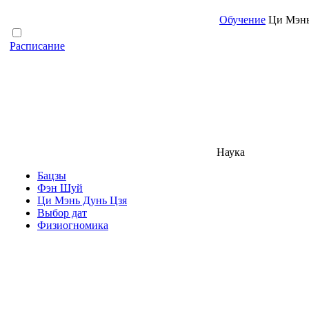
Обучение
Ци Мэнь
Расписание
Наука
Бацзы
Фэн Шуй
Ци Мэнь Дунь Цзя
Выбор дат
Физиогномика