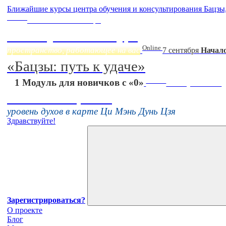
Ближайшие курсы центра обучения и консультирования Бацзы
Online
Начало:
23 Сентября
Фэн Шуй онлайн-курс
Online
пространство, работающее на вас
7 сентября
Начало
«Бацзы: путь к удаче»
Online
1 Модуль для новичков с «0»
16 августа 11:00
Тонкие настройки
уровень духов в карте Ци Мэнь Дунь Цзя
Здравствуйте!
Зарегистрироваться?
О проекте
Блог