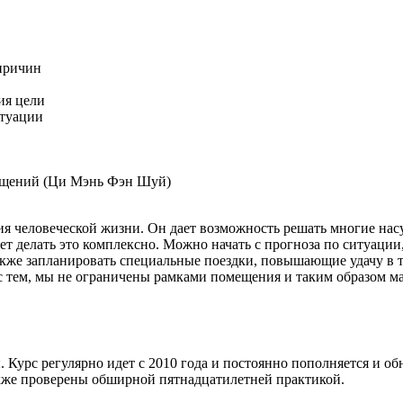
причин
ия цели
итуации
ещений (Ци Мэнь Фэн Шуй)
я человеческой жизни. Он дает возможность решать многие нас
яет делать это комплексно. Можно начать с прогноза по ситуации
также запланировать специальные поездки, повышающие удачу в 
с тем, мы не ограничены рамками помещения и таким образом м
я
. Курс регулярно идет с 2010 года и постоянно пополняется и
об
акже проверены обширной пятнадцатилетней практикой.