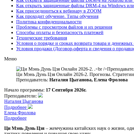
Как открыть защищенные файлы DRM-4 на Android или iO
Как открыть защищенные файлы DRM-4 на Windows ил
Как присоединиться к вебинару в ZOOM
Как проходит обучение. Типы обучения
Политика конфиденциальности
Проблемы с просмотром файлов и их решения
Способы оплаты и безопасность платежей
Технические требования
Условия о порядке и сроках возврата товара и денежных 
Условия продажи (Договор-оферта и сведения о продавц
Меню
Ци Мэнь Дунь Цзя Онлайн 2026-2. Прогнозы. Стратегии.
Преподаватель:
Наталия Цыганова, Елена Фролова
Начало программы:
17 Сентября 2026г.
Преподаватели:
Наталия Цыганова
Подробнее
Елена Фролова
Подробнее
Ци Мэнь Дунь Цзя
– жемчужина китайских наук о жизни, одно
тактику поведения и повышая свою удачу.