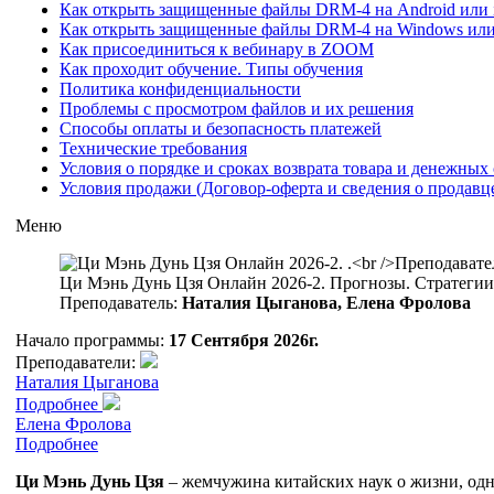
Как открыть защищенные файлы DRM-4 на Android или iO
Как открыть защищенные файлы DRM-4 на Windows ил
Как присоединиться к вебинару в ZOOM
Как проходит обучение. Типы обучения
Политика конфиденциальности
Проблемы с просмотром файлов и их решения
Способы оплаты и безопасность платежей
Технические требования
Условия о порядке и сроках возврата товара и денежных 
Условия продажи (Договор-оферта и сведения о продавц
Меню
Ци Мэнь Дунь Цзя Онлайн 2026-2. Прогнозы. Стратегии.
Преподаватель:
Наталия Цыганова, Елена Фролова
Начало программы:
17 Сентября 2026г.
Преподаватели:
Наталия Цыганова
Подробнее
Елена Фролова
Подробнее
Ци Мэнь Дунь Цзя
– жемчужина китайских наук о жизни, одно