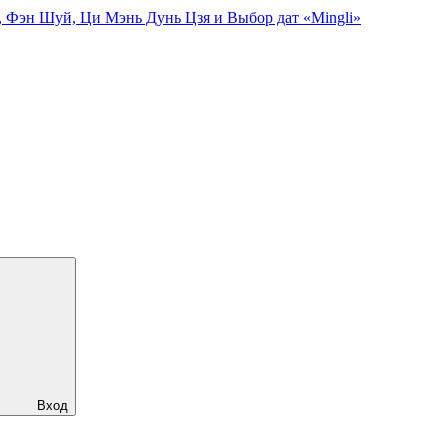
, Фэн Шуй, Ци Мэнь Дунь Цзя и Выбор дат «Mingli»
Вход