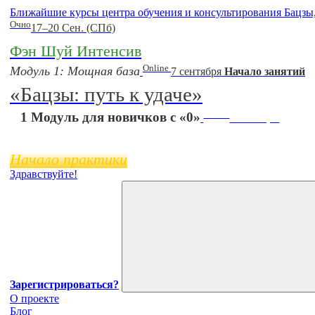
Ближайшие курсы центра обучения и консультирования Бацзы
Очно
17–20 Сен. (СПб)
Фэн Шуй Интенсив
Online
Модуль 1: Мощная база
7 сентября
Начало занятий
«Бацзы: путь к удаче»
Online
1 Модуль для новичков с «0»
11 ноября
Начало практики
Здравствуйте!
Зарегистрироваться?
О проекте
Блог