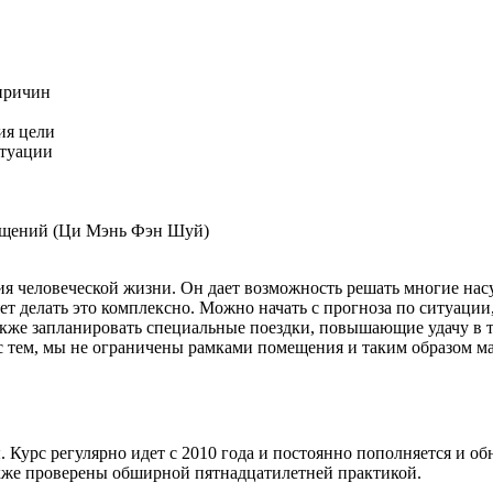
причин
ия цели
итуации
ещений (Ци Мэнь Фэн Шуй)
я человеческой жизни. Он дает возможность решать многие нас
яет делать это комплексно. Можно начать с прогноза по ситуации
также запланировать специальные поездки, повышающие удачу в 
с тем, мы не ограничены рамками помещения и таким образом м
я
. Курс регулярно идет с 2010 года и постоянно пополняется и
об
акже проверены обширной пятнадцатилетней практикой.