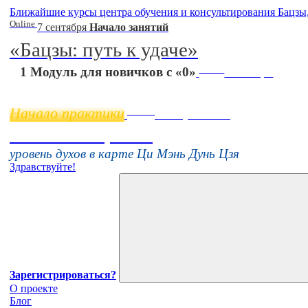
Ближайшие курсы центра обучения и консультирования Бацзы
Online
7 сентября
Начало занятий
«Бацзы: путь к удаче»
Online
1 Модуль для новичков с «0»
11 ноября
Начало практики
Online
16 августа 11:00
Тонкие настройки
уровень духов в карте Ци Мэнь Дунь Цзя
Здравствуйте!
Зарегистрироваться?
О проекте
Блог