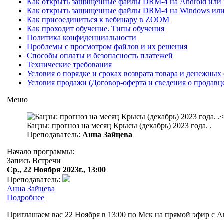
Как открыть защищенные файлы DRM-4 на Android или iO
Как открыть защищенные файлы DRM-4 на Windows ил
Как присоединиться к вебинару в ZOOM
Как проходит обучение. Типы обучения
Политика конфиденциальности
Проблемы с просмотром файлов и их решения
Способы оплаты и безопасность платежей
Технические требования
Условия о порядке и сроках возврата товара и денежных 
Условия продажи (Договор-оферта и сведения о продавц
Меню
Бацзы: прогноз на месяц Крысы (декабрь) 2023 года. .
Преподаватель:
Анна Зайцева
Начало программы:
Запись Встречи
Ср., 22 Ноября 2023г., 13:00
Преподаватель:
Анна Зайцева
Подробнее
Приглашаем вас 22 Ноября в 13:00 по Мск на прямой эфир с А