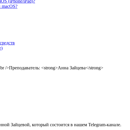
S (iPhone/iPad)?
и macOS?
средств
е)
нной Зайцевой, который состоится в нашем Telegram-канале.