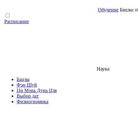
Обучение
Бацзы: п
Расписание
Наука
Бацзы
Фэн Шуй
Ци Мэнь Дунь Цзя
Выбор дат
Физиогномика