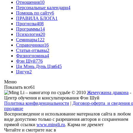
Отношения
10
Персональные календари
4
Помощь по сайту
6
ПРАВИЛА БЛОГА
1
Прогнозы
408
Программы
14
Психология
20
Семинары
122
Справочники
16
Статьи-отзывы
2
Физиогномика
4
Фэн Шуй
776
Ци Мэнь Дунь Цзя
645
Цигун
2
Меню
Показать все
61
© 2010
Жемчужина дракона
-
Центр обучения и консультирования Фэн Шуй
Политика конфиденциальности
|
Договор-оферта и сведения 
продавце
Воспроизведение и использование материалов сайта в любом
виде допустимо только с разрешения авторов и сохранением
прямой ссылки
www.mingli.ru
. Карма не дремлет
Читайте и смотрите нас в