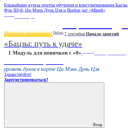
Ближайшие курсы центра обучения и консультирования Бацзы
Фэн Шуй, Ци Мэнь Дунь Цзя и Выбор дат «Mingli»
Online
11 ноября
Бацзы 2 Модул
Начало практики
Online
7 сентября
Начало занятий
«Бацзы: путь к удаче»
Online
1 Модуль для новичков с «0»
16 августа 11:00
Тонкие настройки
уровень духов в карте Ци Мэнь Дунь Цзя
Здравствуйте!
Зарегистрироваться?
Вход