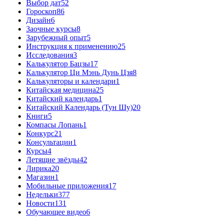
Выбор дат
52
Гороскоп
86
Дизайн
6
Заочные курсы
8
Зарубежный опыт
5
Инструкция к применению
25
Исследования
3
Калькулятор Бацзы
17
Калькулятор Ци Мэнь Дунь Цзя
8
Калькуляторы и календари
1
Китайская медицина
25
Китайский календарь
1
Китайский Календарь (Тун Шу)
20
Книги
5
Компасы Лопань
1
Конкурс
21
Консультации
1
Курсы
4
Летящие звёзды
42
Лирика
20
Магазин
1
Мобильные приложения
17
Недельки
377
Новости
131
Обучающее видео
6