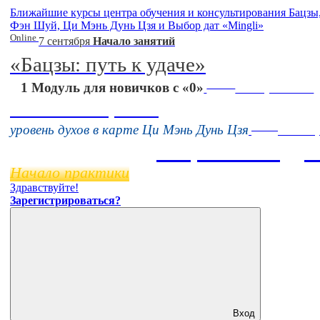
Ближайшие курсы центра обучения и консультирования Бацзы
Фэн Шуй, Ци Мэнь Дунь Цзя и Выбор дат «Mingli»
Online
7 сентября
Начало занятий
«Бацзы: путь к удаче»
Online
1 Модуль для новичков с «0»
16 августа 11:00
Тонкие настройки
Online
уровень духов в карте Ци Мэнь Дунь Цзя
11 нояб
Бацзы 2 Модул
Начало практики
Здравствуйте!
Зарегистрироваться?
Вход