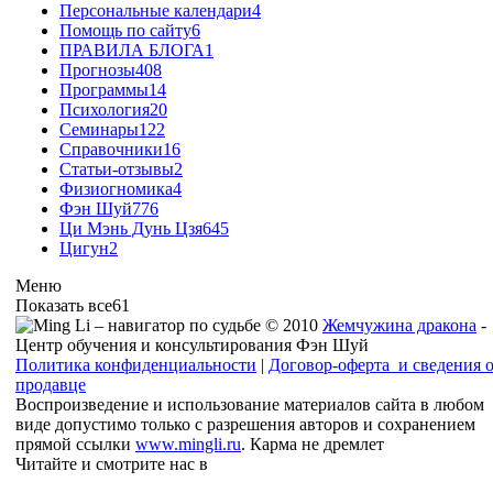
Персональные календари
4
Помощь по сайту
6
ПРАВИЛА БЛОГА
1
Прогнозы
408
Программы
14
Психология
20
Семинары
122
Справочники
16
Статьи-отзывы
2
Физиогномика
4
Фэн Шуй
776
Ци Мэнь Дунь Цзя
645
Цигун
2
Меню
Показать все
61
© 2010
Жемчужина дракона
-
Центр обучения и консультирования Фэн Шуй
Политика конфиденциальности
|
Договор-оферта и сведения 
продавце
Воспроизведение и использование материалов сайта в любом
виде допустимо только с разрешения авторов и сохранением
прямой ссылки
www.mingli.ru
. Карма не дремлет
Читайте и смотрите нас в