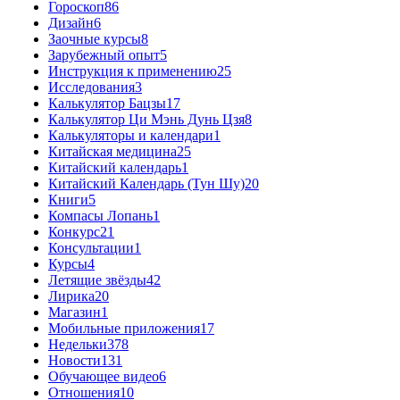
Гороскоп
86
Дизайн
6
Заочные курсы
8
Зарубежный опыт
5
Инструкция к применению
25
Исследования
3
Калькулятор Бацзы
17
Калькулятор Ци Мэнь Дунь Цзя
8
Калькуляторы и календари
1
Китайская медицина
25
Китайский календарь
1
Китайский Календарь (Тун Шу)
20
Книги
5
Компасы Лопань
1
Конкурс
21
Консультации
1
Курсы
4
Летящие звёзды
42
Лирика
20
Магазин
1
Мобильные приложения
17
Недельки
378
Новости
131
Обучающее видео
6
Отношения
10