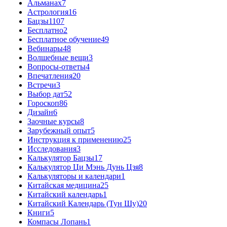
Альманах
7
Астрология
16
Бацзы
1107
Бесплатно
2
Бесплатное обучение
49
Вебинары
48
Волшебные вещи
3
Вопросы-ответы
4
Впечатления
20
Встречи
3
Выбор дат
52
Гороскоп
86
Дизайн
6
Заочные курсы
8
Зарубежный опыт
5
Инструкция к применению
25
Исследования
3
Калькулятор Бацзы
17
Калькулятор Ци Мэнь Дунь Цзя
8
Калькуляторы и календари
1
Китайская медицина
25
Китайский календарь
1
Китайский Календарь (Тун Шу)
20
Книги
5
Компасы Лопань
1