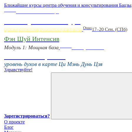
Ближайшие курсы центра обучения и консультирования Бацзы
Online
Начало:
23 Сентября
Фэн Шуй онлайн-курс
Очно
пространство, работающее на вас
17–20 Сен. (СПб)
Фэн Шуй Интенсив
Online
Модуль 1: Мощная база
16 августа 11:00
Тонкие настройки
уровень духов в карте Ци Мэнь Дунь Цзя
Здравствуйте!
Зарегистрироваться?
О проекте
Блог