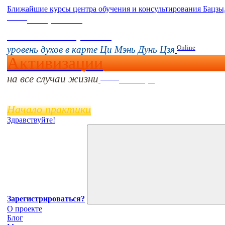
Ближайшие курсы центра обучения и консультирования Бацзы
Online
16 августа 11:00
Тонкие настройки
Online
уровень духов в карте Ци Мэнь Дунь Цзя
Активизации
на все случаи жизни
Online
11 ноября
Начало практики
Здравствуйте!
Зарегистрироваться?
О проекте
Блог