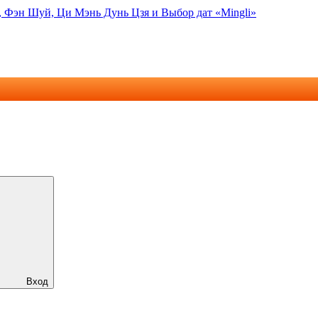
, Фэн Шуй, Ци Мэнь Дунь Цзя и Выбор дат «Mingli»
Вход