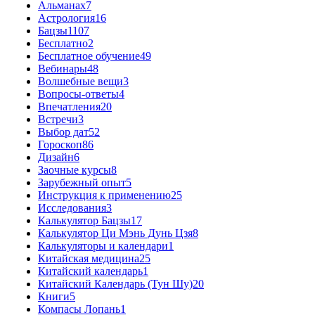
Альманах
7
Астрология
16
Бацзы
1107
Бесплатно
2
Бесплатное обучение
49
Вебинары
48
Волшебные вещи
3
Вопросы-ответы
4
Впечатления
20
Встречи
3
Выбор дат
52
Гороскоп
86
Дизайн
6
Заочные курсы
8
Зарубежный опыт
5
Инструкция к применению
25
Исследования
3
Калькулятор Бацзы
17
Калькулятор Ци Мэнь Дунь Цзя
8
Калькуляторы и календари
1
Китайская медицина
25
Китайский календарь
1
Китайский Календарь (Тун Шу)
20
Книги
5
Компасы Лопань
1