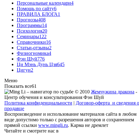
Персональные календари
4
Помощь по сайту
6
ПРАВИЛА БЛОГА
1
Прогнозы
408
Программы
14
Психология
20
Семинары
122
Справочники
16
Статьи-отзывы
2
Физиогномика
4
Фэн Шуй
776
Ци Мэнь Дунь Цзя
645
Цигун
2
Меню
Показать все
61
© 2010
Жемчужина дракона
-
Центр обучения и консультирования Фэн Шуй
Политика конфиденциальности
|
Договор-оферта и сведения 
продавце
Воспроизведение и использование материалов сайта в любом
виде допустимо только с разрешения авторов и сохранением
прямой ссылки
www.mingli.ru
. Карма не дремлет
Читайте и смотрите нас в