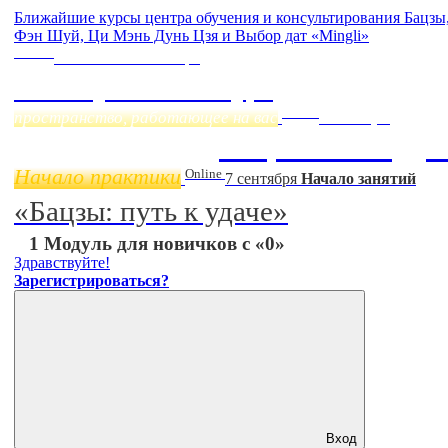
Ближайшие курсы центра обучения и консультирования Бацзы
Фэн Шуй, Ци Мэнь Дунь Цзя и Выбор дат «Mingli»
Online
Начало:
23 Сентября
Фэн Шуй онлайн-курс
Online
пространство, работающее на вас
11 ноября
Бацзы 2 Модул
Начало практики
Online
7 сентября
Начало занятий
«Бацзы: путь к удаче»
1 Модуль для новичков с «0»
Здравствуйте!
Зарегистрироваться?
Вход