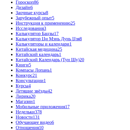
Гороскоп
86
Дизайн
6
Заочные курсы
8
Зарубежный опыт
5
Инструкция к применению
25
Исследования
3
Калькулятор Бацзы
17
Калькулятор Ци Мэнь Дунь Цзя
8
Калькуляторы и календари
1
Китайская медицина
25
Китайский календарь
1
Китайский Календарь (Тун Шу)
20
Книги
5
Компасы Лопань
1
Конкурс
21
Консультации
1
Курсы
4
Летящие звёзды
42
Лирика
20
Магазин
1
Мобильные приложения
17
Недельки
378
Новости
131
Обучающее видео
6
Отношения
10