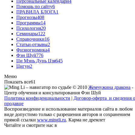
Персональные календари
4
Помощь по сайту
6
ПРАВИЛА БЛОГА
1
Прогнозы
408
Программы
14
Психология
20
Семинары
122
Справочники
16
Статьи-отзывы
2
Физиогномика
4
Фэн Шуй
776
Ци Мэнь Дунь Цзя
645
Цигун
2
Меню
Показать все
61
© 2010
Жемчужина дракона
-
Центр обучения и консультирования Фэн Шуй
Политика конфиденциальности
|
Договор-оферта и сведения 
продавце
Воспроизведение и использование материалов сайта в любом
виде допустимо только с разрешения авторов и сохранением
прямой ссылки
www.mingli.ru
. Карма не дремлет
Читайте и смотрите нас в