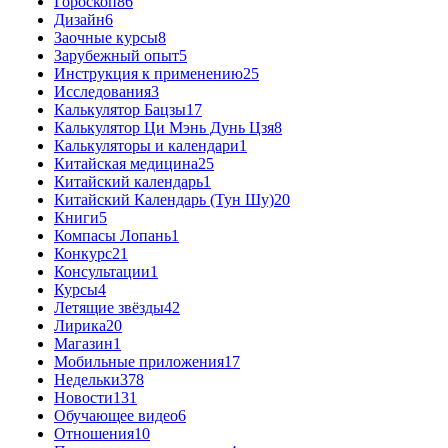
Гороскоп
86
Дизайн
6
Заочные курсы
8
Зарубежный опыт
5
Инструкция к применению
25
Исследования
3
Калькулятор Бацзы
17
Калькулятор Ци Мэнь Дунь Цзя
8
Калькуляторы и календари
1
Китайская медицина
25
Китайский календарь
1
Китайский Календарь (Тун Шу)
20
Книги
5
Компасы Лопань
1
Конкурс
21
Консультации
1
Курсы
4
Летящие звёзды
42
Лирика
20
Магазин
1
Мобильные приложения
17
Недельки
378
Новости
131
Обучающее видео
6
Отношения
10