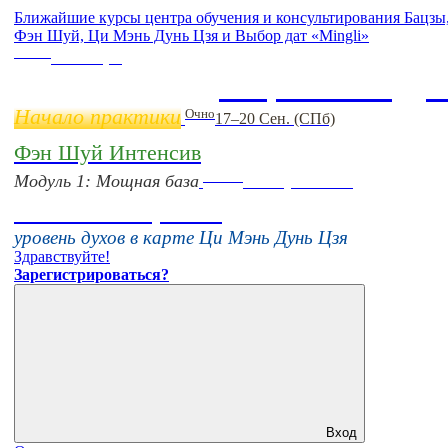
Ближайшие курсы центра обучения и консультирования Бацзы
Фэн Шуй, Ци Мэнь Дунь Цзя и Выбор дат «Mingli»
Online
11 ноября
Бацзы 2 Модул
Начало практики
Очно
17–20 Сен. (СПб)
Фэн Шуй Интенсив
Online
Модуль 1: Мощная база
16 августа 11:00
Тонкие настройки
уровень духов в карте Ци Мэнь Дунь Цзя
Здравствуйте!
Зарегистрироваться?
Вход