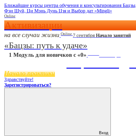
Ближайшие курсы центра обучения и консультирования Бацзы
Фэн Шуй, Ци Мэнь Дунь Цзя и Выбор дат «Mingli»
Online
Активизации
на все случаи жизни
Online
7 сентября
Начало занятий
«Бацзы: путь к удаче»
Online
1 Модуль для новичков с «0»
11 ноября
Бацзы 2 Модул
Начало практики
Здравствуйте!
Зарегистрироваться?
Вход