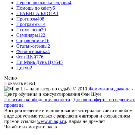
Персональные календари
4
Помощь по сайту
6
ПРАВИЛА БЛОГА
1
Прогнозы
408
Программы
14
Психология
20
Семинары
122
Справочники
16
Статьи-отзывы
2
Физиогномика
4
Фэн Шуй
776
Ци Мэнь Дунь Цзя
645
Цигун
2
Меню
Показать все
61
© 2010
Жемчужина дракона
-
Центр обучения и консультирования Фэн Шуй
Политика конфиденциальности
|
Договор-оферта и сведения 
продавце
Воспроизведение и использование материалов сайта в любом
виде допустимо только с разрешения авторов и сохранением
прямой ссылки
www.mingli.ru
. Карма не дремлет
Читайте и смотрите нас в