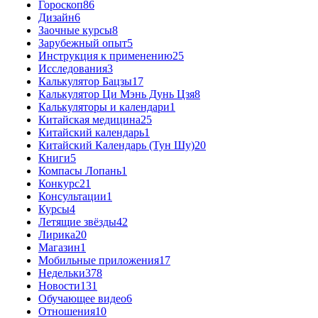
Гороскоп
86
Дизайн
6
Заочные курсы
8
Зарубежный опыт
5
Инструкция к применению
25
Исследования
3
Калькулятор Бацзы
17
Калькулятор Ци Мэнь Дунь Цзя
8
Калькуляторы и календари
1
Китайская медицина
25
Китайский календарь
1
Китайский Календарь (Тун Шу)
20
Книги
5
Компасы Лопань
1
Конкурс
21
Консультации
1
Курсы
4
Летящие звёзды
42
Лирика
20
Магазин
1
Мобильные приложения
17
Недельки
378
Новости
131
Обучающее видео
6
Отношения
10