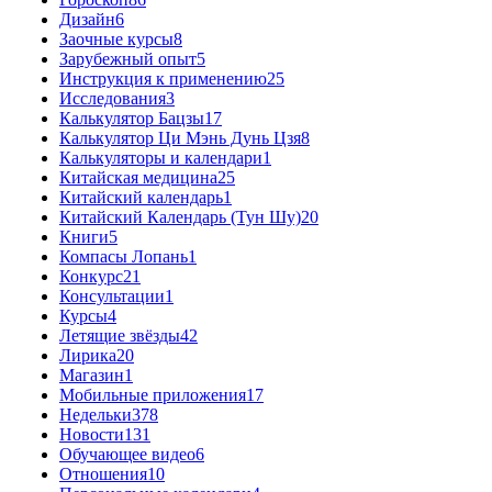
Дизайн
6
Заочные курсы
8
Зарубежный опыт
5
Инструкция к применению
25
Исследования
3
Калькулятор Бацзы
17
Калькулятор Ци Мэнь Дунь Цзя
8
Калькуляторы и календари
1
Китайская медицина
25
Китайский календарь
1
Китайский Календарь (Тун Шу)
20
Книги
5
Компасы Лопань
1
Конкурс
21
Консультации
1
Курсы
4
Летящие звёзды
42
Лирика
20
Магазин
1
Мобильные приложения
17
Недельки
378
Новости
131
Обучающее видео
6
Отношения
10