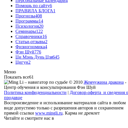
Персональные календари
4
Помощь по сайту
6
ПРАВИЛА БЛОГА
1
Прогнозы
408
Программы
14
Психология
20
Семинары
122
Справочники
16
Статьи-отзывы
2
Физиогномика
4
Фэн Шуй
776
Ци Мэнь Дунь Цзя
645
Цигун
2
Меню
Показать все
61
© 2010
Жемчужина дракона
-
Центр обучения и консультирования Фэн Шуй
Политика конфиденциальности
|
Договор-оферта и сведения 
продавце
Воспроизведение и использование материалов сайта в любом
виде допустимо только с разрешения авторов и сохранением
прямой ссылки
www.mingli.ru
. Карма не дремлет
Читайте и смотрите нас в