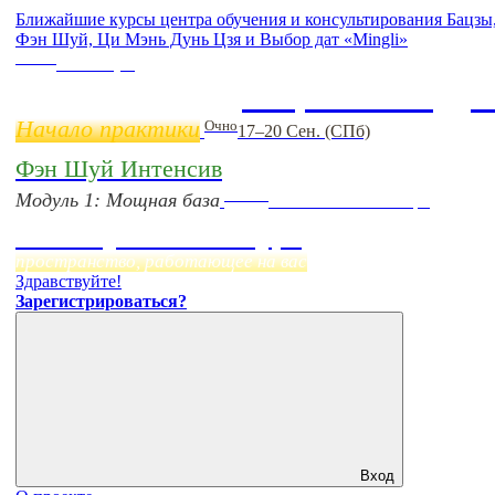
Ближайшие курсы центра обучения и консультирования Бацзы
Фэн Шуй, Ци Мэнь Дунь Цзя и Выбор дат «Mingli»
Online
11 ноября
Бацзы 2 Модул
Начало практики
Очно
17–20 Сен. (СПб)
Фэн Шуй Интенсив
Online
Модуль 1: Мощная база
Начало:
23 Сентября
Фэн Шуй онлайн-курс
пространство, работающее на вас
Здравствуйте!
Зарегистрироваться?
Вход