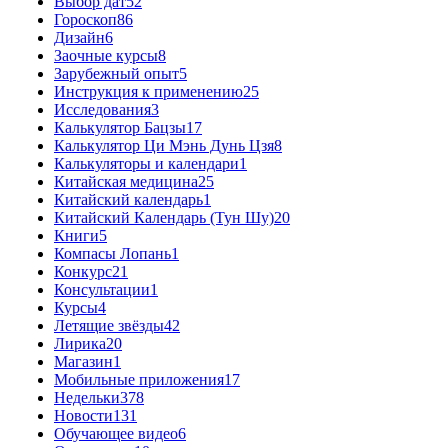
Выбор дат
52
Гороскоп
86
Дизайн
6
Заочные курсы
8
Зарубежный опыт
5
Инструкция к применению
25
Исследования
3
Калькулятор Бацзы
17
Калькулятор Ци Мэнь Дунь Цзя
8
Калькуляторы и календари
1
Китайская медицина
25
Китайский календарь
1
Китайский Календарь (Тун Шу)
20
Книги
5
Компасы Лопань
1
Конкурс
21
Консультации
1
Курсы
4
Летящие звёзды
42
Лирика
20
Магазин
1
Мобильные приложения
17
Недельки
378
Новости
131
Обучающее видео
6