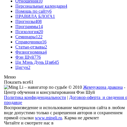
Отношения
10
Персональные календари
4
Помощь по сайту
6
ПРАВИЛА БЛОГА
1
Прогнозы
408
Программы
14
Психология
20
Семинары
122
Справочники
16
Статьи-отзывы
2
Физиогномика
4
Фэн Шуй
776
Ци Мэнь Дунь Цзя
645
Цигун
2
Меню
Показать все
61
© 2010
Жемчужина дракона
-
Центр обучения и консультирования Фэн Шуй
Политика конфиденциальности
|
Договор-оферта и сведения 
продавце
Воспроизведение и использование материалов сайта в любом
виде допустимо только с разрешения авторов и сохранением
прямой ссылки
www.mingli.ru
. Карма не дремлет
Читайте и смотрите нас в