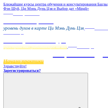
Ближайшие курсы центра обучения и консультирования Бацзы
Фэн Шуй, Ци Мэнь Дунь Цзя и Выбор дат «Mingli»
Online
16 августа 11:00
Тонкие настройки
Online
уровень духов в карте Ци Мэнь Дунь Цзя
Начало
23 Сентября
Фэн Шуй онлайн-курс
Online
пространство, работающее на вас
11 ноября
Бацзы 2 Модул
Начало практики
Здравствуйте!
Зарегистрироваться?