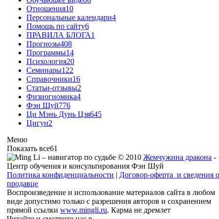
Отношения
10
Персональные календари
4
Помощь по сайту
6
ПРАВИЛА БЛОГА
1
Прогнозы
408
Программы
14
Психология
20
Семинары
122
Справочники
16
Статьи-отзывы
2
Физиогномика
4
Фэн Шуй
776
Ци Мэнь Дунь Цзя
645
Цигун
2
Меню
Показать все
61
© 2010
Жемчужина дракона
-
Центр обучения и консультирования Фэн Шуй
Политика конфиденциальности
|
Договор-оферта и сведения 
продавце
Воспроизведение и использование материалов сайта в любом
виде допустимо только с разрешения авторов и сохранением
прямой ссылки
www.mingli.ru
. Карма не дремлет
Читайте и смотрите нас в