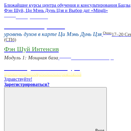
Ближайшие курсы центра обучения и консультирования Бацзы
Фэн Шуй, Ци Мэнь Дунь Цзя и Выбор дат «Mingli»
Online
16 августа 11:00
Тонкие настройки
Очно
уровень духов в карте Ци Мэнь Дунь Цзя
17–20 Се
(СПб)
Фэн Шуй Интенсив
Online
Модуль 1: Мощная база
Начало:
23 Сентября
Фэн Шуй онлайн-курс
пространство, работающее на вас
Здравствуйте!
Зарегистрироваться?
Вход