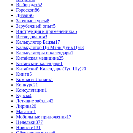
Выбор дат
52
Гороскоп
86
Дизайн
6
Заочные курсы
8
Зарубежный опыт
5
Инструкция к применению
25
Исследования
3
Калькулятор Бацзы
17
Калькулятор Ци Мэнь Дунь Цзя
8
Калькуляторы и календари
1
Китайская медицина
25
Китайский календарь
1
Китайский Календарь (Тун Шу)
20
Книги
5
Компасы Лопань
1
Конкурс
21
Консультации
1
Курсы
4
Летящие звёзды
42
Лирика
20
Магазин
1
Мобильные приложения
17
Недельки
377
Новости
131
Обучающее видео
6