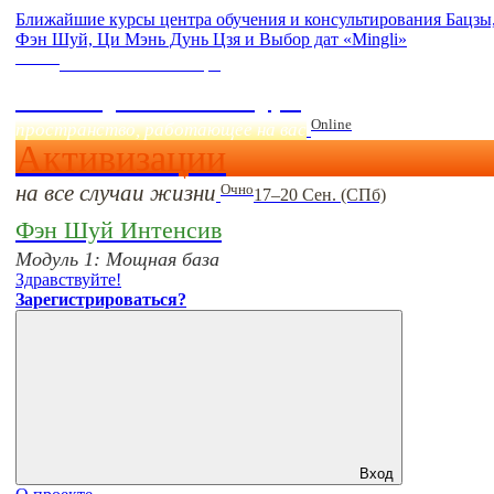
Ближайшие курсы центра обучения и консультирования Бацзы
Фэн Шуй, Ци Мэнь Дунь Цзя и Выбор дат «Mingli»
Online
Начало:
23 Сентября
Фэн Шуй онлайн-курс
Online
пространство, работающее на вас
Активизации
на все случаи жизни
Очно
17–20 Сен. (СПб)
Фэн Шуй Интенсив
Модуль 1: Мощная база
Здравствуйте!
Зарегистрироваться?
Вход