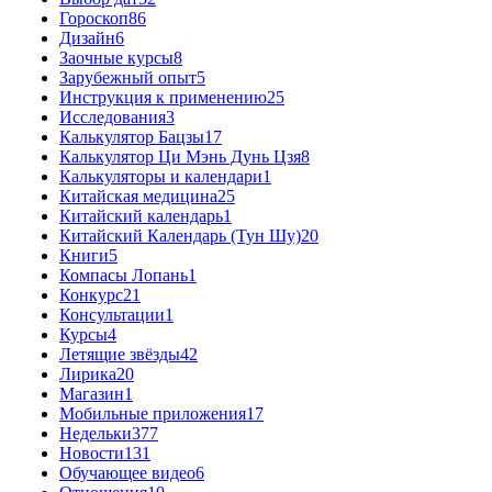
Гороскоп
86
Дизайн
6
Заочные курсы
8
Зарубежный опыт
5
Инструкция к применению
25
Исследования
3
Калькулятор Бацзы
17
Калькулятор Ци Мэнь Дунь Цзя
8
Калькуляторы и календари
1
Китайская медицина
25
Китайский календарь
1
Китайский Календарь (Тун Шу)
20
Книги
5
Компасы Лопань
1
Конкурс
21
Консультации
1
Курсы
4
Летящие звёзды
42
Лирика
20
Магазин
1
Мобильные приложения
17
Недельки
377
Новости
131
Обучающее видео
6