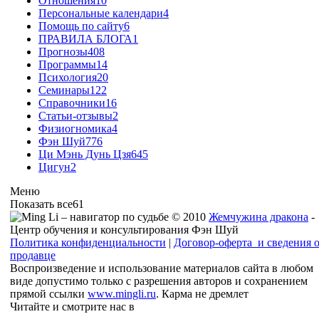
Отношения
10
Персональные календари
4
Помощь по сайту
6
ПРАВИЛА БЛОГА
1
Прогнозы
408
Программы
14
Психология
20
Семинары
122
Справочники
16
Статьи-отзывы
2
Физиогномика
4
Фэн Шуй
776
Ци Мэнь Дунь Цзя
645
Цигун
2
Меню
Показать все
61
© 2010
Жемчужина дракона
-
Центр обучения и консультирования Фэн Шуй
Политика конфиденциальности
|
Договор-оферта и сведения 
продавце
Воспроизведение и использование материалов сайта в любом
виде допустимо только с разрешения авторов и сохранением
прямой ссылки
www.mingli.ru
. Карма не дремлет
Читайте и смотрите нас в