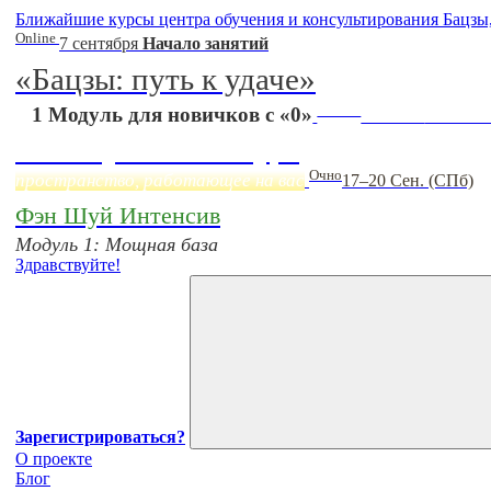
Ближайшие курсы центра обучения и консультирования Бацзы
Online
7 сентября
Начало занятий
«Бацзы: путь к удаче»
Online
1 Модуль для новичков с «0»
Начало:
23 Сент
Фэн Шуй онлайн-курс
Очно
пространство, работающее на вас
17–20 Сен. (СПб)
Фэн Шуй Интенсив
Модуль 1: Мощная база
Здравствуйте!
Зарегистрироваться?
О проекте
Блог