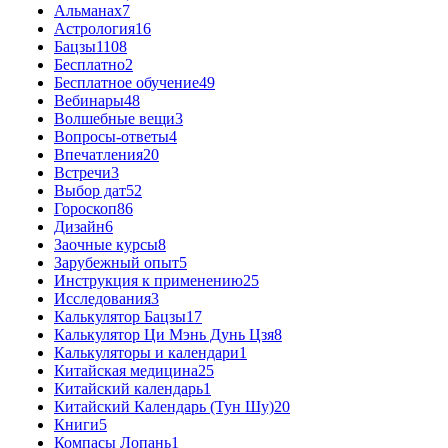
Альманах
7
Астрология
16
Бацзы
1108
Бесплатно
2
Бесплатное обучение
49
Вебинары
48
Волшебные вещи
3
Вопросы-ответы
4
Впечатления
20
Встречи
3
Выбор дат
52
Гороскоп
86
Дизайн
6
Заочные курсы
8
Зарубежный опыт
5
Инструкция к применению
25
Исследования
3
Калькулятор Бацзы
17
Калькулятор Ци Мэнь Дунь Цзя
8
Калькуляторы и календари
1
Китайская медицина
25
Китайский календарь
1
Китайский Календарь (Тун Шу)
20
Книги
5
Компасы Лопань
1