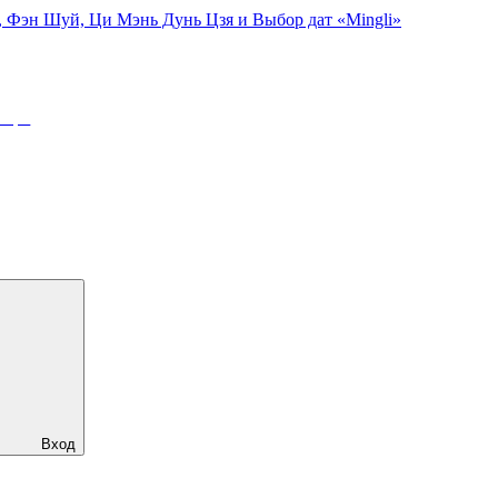
, Фэн Шуй, Ци Мэнь Дунь Цзя и Выбор дат «Mingli»
ября
Вход