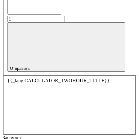
Отправить
{{_lang.CALCULATOR_TWOHOUR_TLTLE}}
Загрузка…