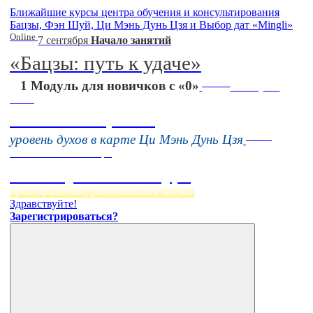
Ближайшие курсы центра обучения и консультирования
Бацзы, Фэн Шуй, Ци Мэнь Дунь Цзя и Выбор дат «Mingli»
Online
7 сентября
Начало занятий
«Бацзы: путь к удаче»
Online
1 Модуль для новичков с «0»
16 августа
11:00
Тонкие настройки
Online
уровень духов в карте Ци Мэнь Дунь Цзя
Начало:
23 Сентября
Фэн Шуй онлайн-курс
пространство, работающее на вас
Здравствуйте!
Зарегистрироваться?