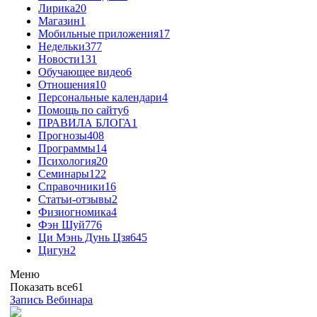
Лирика
20
Магазин
1
Мобильные приложения
17
Недельки
377
Новости
131
Обучающее видео
6
Отношения
10
Персональные календари
4
Помощь по сайту
6
ПРАВИЛА БЛОГА
1
Прогнозы
408
Программы
14
Психология
20
Семинары
122
Справочники
16
Статьи-отзывы
2
Физиогномика
4
Фэн Шуй
776
Ци Мэнь Дунь Цзя
645
Цигун
2
Меню
Показать все
61
Запись Вебинара