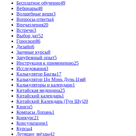
Бесплатное обучение
49
Вебинары
48
Волшебные вещи
3
Вопросы-ответы
4
Впечатления
20
Встречи
3
Выбор дат
52
Гороскоп
86
Дизайн
6
Заочные курсы
8
Зарубежный опыт
5
Инструкция к применению
25
Исследования
3
Калькулятор Бацзы
17
Калькулятор Ци Мэнь Дунь Цзя
8
Калькуляторы и календари
1
Китайская медицина
25
Китайский календарь
1
Китайский Календарь (Тун Шу)
20
Книги
5
Компасы Лопань
1
Конкурс
21
Консультации
1
Курсы
4
Летящие звёзды
42