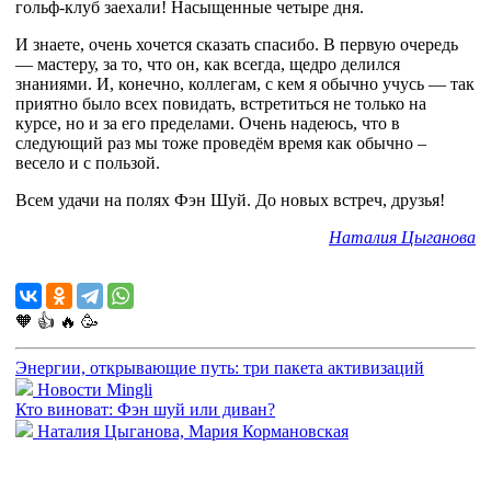
гольф-клуб заехали! Насыщенные четыре дня.
И знаете, очень хочется сказать спасибо. В первую очередь
— мастеру, за то, что он, как всегда, щедро делился
знаниями. И, конечно, коллегам, с кем я обычно учусь — так
приятно было всех повидать, встретиться не только на
курсе, но и за его пределами. Очень надеюсь, что в
следующий раз мы тоже проведём время как обычно –
весело и с пользой.
Всем удачи на полях Фэн Шуй. До новых встреч, друзья!
Наталия Цыганова
🧡
👍
🔥
🥳
Энергии, открывающие путь: три пакета активизаций
Новости Mingli
Кто виноват: Фэн шуй или диван?
Наталия Цыганова, Мария Кормановская