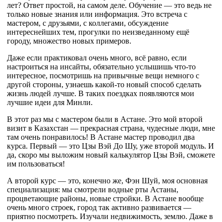
лет? Ответ простой, на самом деле. Обучение — это ведь не
только новые знания или информация. Это встреча с
мастером, с друзьями, с коллегами, обсуждение
интереснейших тем, прогулки по неизведанному ещё
городу, множество новых примеров.
Даже если практиковал очень много, всё равно, если
настроиться на инсайты, обязательно услышишь что-то
интересное, посмотришь на привычные вещи немного с
другой стороны, узнаешь какой-то новый способ сделать
жизнь людей лучше. В таких поездках появляются мои
лучшие идеи для Минли.
В этот раз мы с мастером были в Астане. Это мой второй
визит в Казахстан — прекрасная страна, чудесные люди, мне
там очень понравилось! В Астане мастер проводил два
курса. Первый — это Цзы Вэй До Шу, уже второй модуль. И
да, скоро мы выложим новый калькулятор Цзы Вэй, сможете
им пользоваться!
А второй курс — это, конечно же, Фэн Шуй, моя основная
специализация: мы смотрели водные рты Астаны,
процветающие районы, новые стройки. В Астане вообще
очень много строек, город так активно развивается —
приятно посмотреть. Изучали недвижимость, землю. Даже в