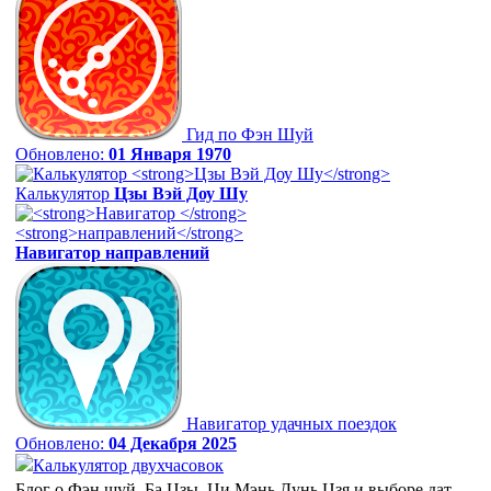
Гид по Фэн Шуй
Обновлено:
01 Января 1970
Калькулятор
Цзы Вэй Доу Шу
Навигатор
направлений
Навигатор удачных поездок
Обновлено:
04 Декабря 2025
Калькулятор двухчасовок
Блог о Фэн шуй, Ба Цзы, Ци Мэнь Дунь Цзя и выборе дат