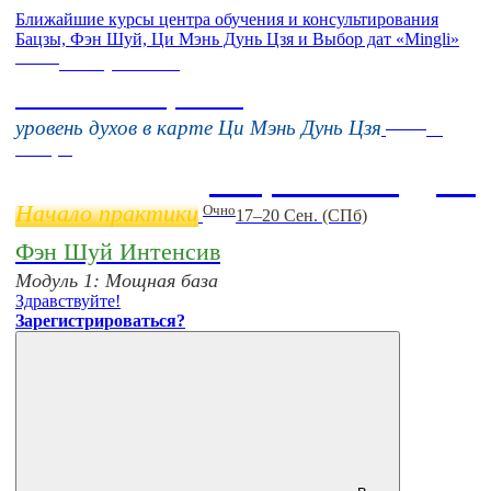
Ближайшие курсы центра обучения и консультирования
Бацзы, Фэн Шуй, Ци Мэнь Дунь Цзя и Выбор дат «Mingli»
Online
16 августа 11:00
Тонкие настройки
Online
уровень духов в карте Ци Мэнь Дунь Цзя
11
ноября
Бацзы 2 Модуль
Начало практики
Очно
17–20 Сен. (СПб)
Фэн Шуй Интенсив
Модуль 1: Мощная база
Здравствуйте!
Зарегистрироваться?