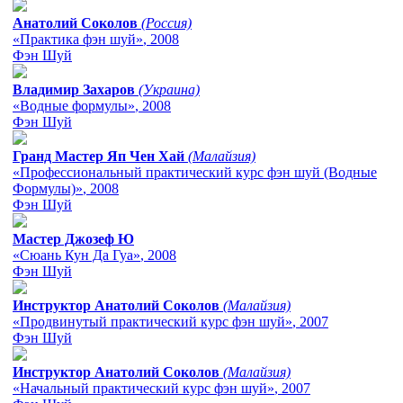
Анатолий Соколов
(Россия)
«Практика фэн шуй»
, 2008
Фэн Шуй
Владимир Захаров
(Украина)
«Водные формулы»
, 2008
Фэн Шуй
Гранд Мастер Яп Чен Хай
(Малайзия)
«Профессиональный практический курс фэн шуй (Водные
Формулы)»
, 2008
Фэн Шуй
Мастер Джозеф Ю
«Сюань Кун Да Гуа»
, 2008
Фэн Шуй
Инструктор Анатолий Соколов
(Малайзия)
«Продвинутый практический курс фэн шуй»
, 2007
Фэн Шуй
Инструктор Анатолий Соколов
(Малайзия)
«Начальный практический курс фэн шуй»
, 2007