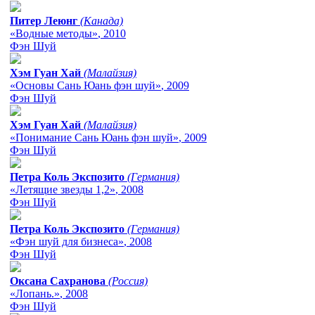
Питер Леюнг
(Канада)
«Водные методы»
, 2010
Фэн Шуй
Хэм Гуан Хай
(Малайзия)
«Основы Сань Юань фэн шуй»
, 2009
Фэн Шуй
Хэм Гуан Хай
(Малайзия)
«Понимание Сань Юань фэн шуй»
, 2009
Фэн Шуй
Петра Коль Экспозито
(Германия)
«Летящие звезды 1,2»
, 2008
Фэн Шуй
Петра Коль Экспозито
(Германия)
«Фэн шуй для бизнеса»
, 2008
Фэн Шуй
Оксана Сахранова
(Россия)
«Лопань.»
, 2008
Фэн Шуй