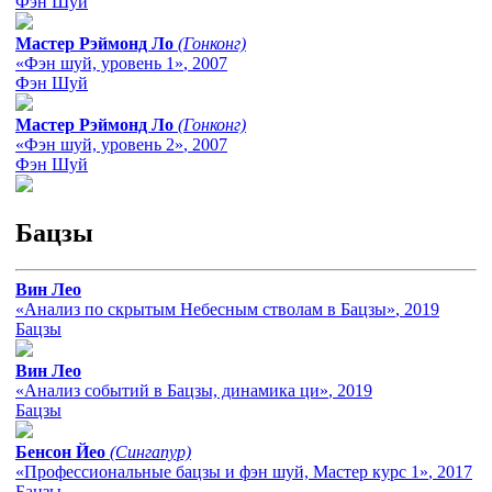
Фэн Шуй
Мастер Рэймонд Ло
(Гонконг)
«Фэн шуй, уровень 1»
, 2007
Фэн Шуй
Мастер Рэймонд Ло
(Гонконг)
«Фэн шуй, уровень 2»
, 2007
Фэн Шуй
Бацзы
Вин Лео
«Анализ по скрытым Небесным стволам в Бацзы»
, 2019
Бацзы
Вин Лео
«Анализ событий в Бацзы, динамика ци»
, 2019
Бацзы
Бенсон Йео
(Сингапур)
«Профессиональные бацзы и фэн шуй, Мастер курс 1»
, 2017
Бацзы