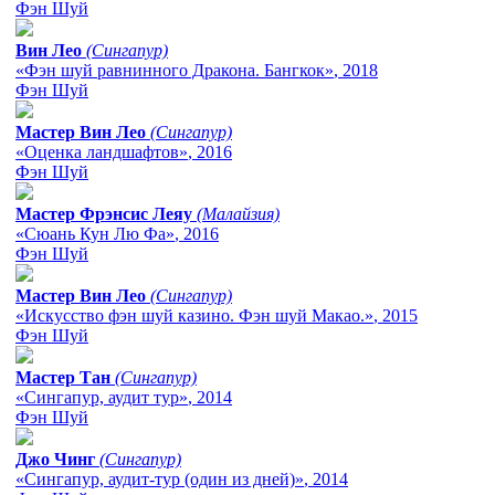
Фэн Шуй
Вин Лео
(Сингапур)
«Фэн шуй равнинного Дракона. Бангкок»
, 2018
Фэн Шуй
Мастер Вин Лео
(Сингапур)
«Оценка ландшафтов»
, 2016
Фэн Шуй
Мастер Фрэнсис Леяу
(Малайзия)
«Сюань Кун Лю Фа»
, 2016
Фэн Шуй
Мастер Вин Лео
(Сингапур)
«Искусство фэн шуй казино. Фэн шуй Макао.»
, 2015
Фэн Шуй
Мастер Тан
(Сингапур)
«Сингапур, аудит тур»
, 2014
Фэн Шуй
Джо Чинг
(Сингапур)
«Сингапур, аудит-тур (один из дней)»
, 2014