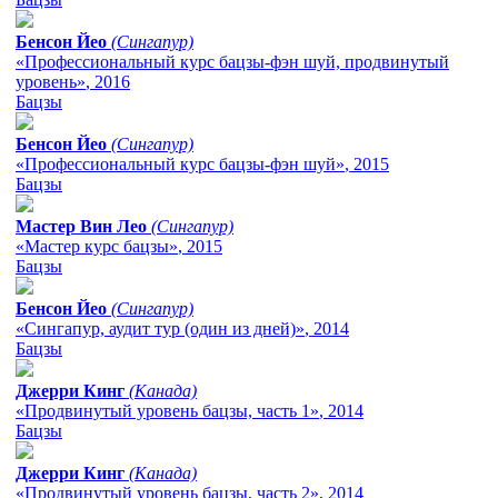
Бенсон Йео
(Сингапур)
«Профессиональный курс бацзы-фэн шуй, продвинутый
уровень»
, 2016
Бацзы
Бенсон Йео
(Сингапур)
«Профессиональный курс бацзы-фэн шуй»
, 2015
Бацзы
Мастер Вин Лео
(Сингапур)
«Мастер курс бацзы»
, 2015
Бацзы
Бенсон Йео
(Сингапур)
«Сингапур, аудит тур (один из дней)»
, 2014
Бацзы
Джерри Кинг
(Канада)
«Продвинутый уровень бацзы, часть 1»
, 2014
Бацзы
Джерри Кинг
(Канада)
«Продвинутый уровень бацзы, часть 2»
, 2014