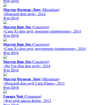
Фэн Шуй
Мастер Фрэнсис Леяу
(Малайзия)
«Иньский фэн шуй»
, 2014
Фэн Шуй
Мастер Вин Лео
(Сингапур)
«Сань Хэ фэн шуй, внешнее применение»
, 2014
Фэн Шуй
Мастер Вин Лео
(Сингапур)
«Сань Хэ фэн шуй, внутреннее применение»
, 2014
Фэн Шуй
Мастер Вин Лео
(Сингапур)
«Ян Гон Инь фэн шуй»
, 2014
Фэн Шуй
Мастер Фрэнсис Леяу
(Малайзия)
«Иньский фэн шуй Сань Юань»
, 2013
Фэн Шуй
Говард Чой
(Германия)
«Фэн шуй школа форм»
, 2013
Фэн Шуй