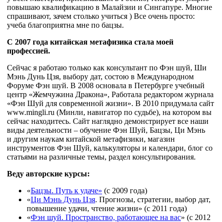
повышаю квалификацию в Малайзии и Сингапуре. Многие
спрашивают, зачем столько учиться ) Все очень просто:
учеба благоприятна мне по бацзы.
С 2007 года китайская метафизика стала моей
профессией.
Сейчас я работаю только как консультант по Фэн шуй, Ши
Мэнь Дунь Цзя, выбору дат, состою в Международном
Форуме Фэн шуй. В 2008 основала в Петербурге учебный
центр «Жемчужина Дракона», Работала редактором журнала
«Фэн Шуй для современной жизни». В 2010 придумала сайт
www.mingli.ru (Минли, навигатор по судьбе), на котором вы
сейчас находитесь. Сайт наглядно демонстрирует все наши
виды деятельности – обучение Фэн Шуй, Бацзы, Ци Мэнь
и другим наукам китайской метафизики, магазин
инструментов Фэн Шуй, калькуляторы и календари, блог со
статьями на различные темы, раздел консультирования.
Веду авторские курсы:
«
Бацзы. Путь к удаче»
(с 2009 года)
«
Ци Мэнь Дунь Цзя
. Прогнозы, стратегии, выбор дат,
повышение удачи, чтение жизни» (с 2011 года)
«
Фэн шуй. Пространство, работающее на вас
» (с 2012