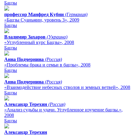
Бацзы
профессор Манфред Кубни
(Германия)
«Бацзы Суаньмин, уровень 3»
, 2009
Бацзы
Владимир Захаров
(Украина)
«Углубленный курс Бацзы»
, 2008
Бацзы
Анна Подчернина
(Россия)
«Проблемы брака и семьи в бацзы»
, 2008
Бацзы
Анна Подчернина
(Россия)
«Взаимодействие небесных стволов и земных ветвей»
, 2008
Бацзы
Александр Терехин
(Россия)
«Анализ судьбы и удачи. Углубленное изучение бацзы.»
,
2008
Бацзы
Александр Терехин