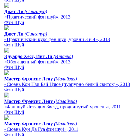
Джет Ли
(Сингапур)
«Практический фэн шуй»
, 2013
Фэн Шуй
Джет Ли
(Сингапур)
«Практический курс фэн шуй, уровни 3 и 4»
, 2013
Фэн Шуй
Эдуардо Хесс, Инг Ли
(Италия)
«Обогащенный фэн шуй»
, 2013
Фэн Шуй
Мастер Фрэнсис Леяу
(Малайзия)
«Сюань Кон Цзи Бай Цзюэ (пурпурно-белый свиток)»
, 2013
Фэн Шуй
Мастер Фрэнсис Леяу
(Малайзия)
«Фэн шуй Летящих Звезд, продвинутый уровень»
, 2011
Фэн Шуй
Мастер Фрэнсис Леяу
(Малайзия)
«Сюань Кун Да Гуа фэн шуй»
, 2011
Фэн Шуй