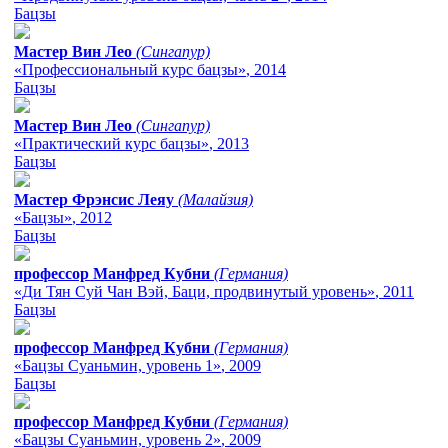
Бацзы
Мастер Вин Лео
(Сингапур)
«Профессиональный курс бацзы»
, 2014
Бацзы
Мастер Вин Лео
(Сингапур)
«Практический курс бацзы»
, 2013
Бацзы
Мастер Фрэнсис Леяу
(Малайзия)
«Бацзы»
, 2012
Бацзы
профессор Манфред Кубни
(Германия)
«Ди Тян Суй Чан Вэй, Баци, продвинутый уровень»
, 2011
Бацзы
профессор Манфред Кубни
(Германия)
«Бацзы Суаньмин, уровень 1»
, 2009
Бацзы
профессор Манфред Кубни
(Германия)
«Бацзы Суаньмин, уровень 2»
, 2009