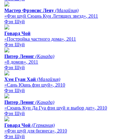
Мастер Фрэнсис Леяу
(Малайзия)
«Фэн шуй Сюань Кун Летящих звезд»
, 2011
Фэн Шуй
Говард Чой
«Постройка частного дома»
, 2011
Фэн Шуй
Питер Леюнг
(Канада)
«8 домов»
, 2011
Фэн Шуй
Хэм Гуан Хай
(Малайзия)
«Сань Юань фэн шуй»
, 2010
Фэн Шуй
Питер Леюнг
(Канада)
«Сюань Кун Да Гуа фэн шуй и выбор дат»
, 2010
Фэн Шуй
Говард Чой
(Германия)
«Фэн шуй для бизнеса»
, 2010
Фэн Шуй