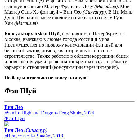
которыми они щедро делятся. Своим Мастером Сань Юань
фэн шуй я считаю Мастер Фрэнсиса Леяу
(Малайзия)
. Мой
Мастер Сань Хэ фэн шуй – Вин Лео
(Сингапур)
. В Ци Мэнь
Дунь Цзя наибольшее влияние на меня оказал Хэм Гуан
Хай
(Малайзия).
Консультирую Фэн Шуй
, в основном, в Петербурге и в
Москве, выезжаю в любые города России и мира.
Преимущественно провожу консультации фэн шуй для
бизнес-объектов, домов, квартир и домов на этапе
строительства. Также работаю в области коррекции бацзы
и повышения удачи, решения конкретных задач в области
карьеры и отношений (консультации через интернет).
По бацзы отдельно не консультирую!
Фэн Шуй
Вин Лео
«SanHe Highland Dragons Feng Shui»
, 2024
Фэн Шуй
Вин Лео
(Сингапур)
«Искусство Ба Чжай»
, 2018