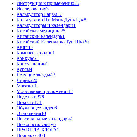
Инструкция к применению
25
Исследования
3
Калькулятор Бацзы
17
Калькулятор Ци Мэнь Дунь Цзя
8
Калькуляторы и календари
1
Китайская медицина
25
Китайский календарь
1
Китайский Календарь (Тун Шу)
20
Книги
5
Компасы Лопань
1
Конкурс
21
Консультации
1
Курсы
4
Летящие звёзды
42
Лирика
20
Магазин
1
Мобильные приложения
17
Недельки
378
Новости
131
Обучающее видео
6
Отношения
10
Персональные календари
4
Помощь по сайту
6
ПРАВИЛА БЛОГА
1
Прогнозы
408