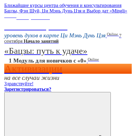
Ближайшие курсы центра обучения и консультирования
Бацзы, Фэн Шуй, Ци Мэнь Дунь Цзя и Выбор дат «Mingli»
Online
16 августа 11:00
Тонкие настройки
Online
уровень духов в карте Ци Мэнь Дунь Цзя
7
сентября
Начало занятий
«Бацзы: путь к удаче»
Online
1 Модуль для новичков с «0»
Активизации
на все случаи жизни
Здравствуйте!
Зарегистрироваться?