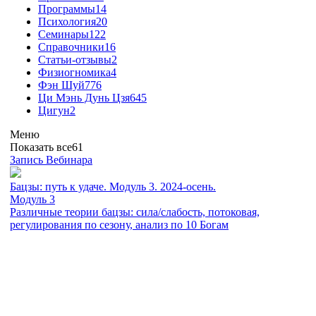
Программы
14
Психология
20
Семинары
122
Справочники
16
Статьи-отзывы
2
Физиогномика
4
Фэн Шуй
776
Ци Мэнь Дунь Цзя
645
Цигун
2
Меню
Показать все
61
Запись Вебинара
Бацзы: путь к удаче. Модуль 3. 2024-осень.
Модуль 3
Различные теории бацзы: сила/слабость, потоковая,
регулирования по сезону, анализ по 10 Богам