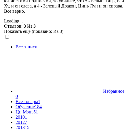
китайскими подписями, то увидите, что 5 - Белый Тигр, Бай
Ху, и он слева, а 4 - Зеленый Дракон, Цинь Лун и он справа.
Все верно.
Loading...
Отзывов:
3
Из
3
Показать еще (показано:
Из 3)
Все записи
Избранное
0
Все товары
1
Обучение
184
Ци Мэнь
51
2010
1
2012
7
2013
15