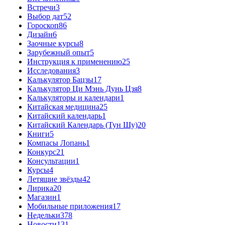
Встречи
3
Выбор дат
52
Гороскоп
86
Дизайн
6
Заочные курсы
8
Зарубежный опыт
5
Инструкция к применению
25
Исследования
3
Калькулятор Бацзы
17
Калькулятор Ци Мэнь Дунь Цзя
8
Калькуляторы и календари
1
Китайская медицина
25
Китайский календарь
1
Китайский Календарь (Тун Шу)
20
Книги
5
Компасы Лопань
1
Конкурс
21
Консультации
1
Курсы
4
Летящие звёзды
42
Лирика
20
Магазин
1
Мобильные приложения
17
Недельки
378
Новости
131