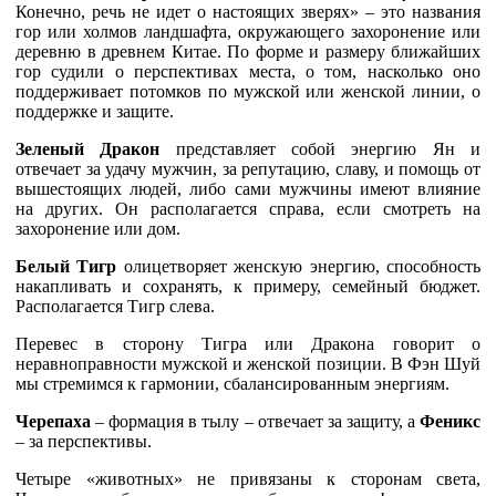
Конечно, речь не идет о настоящих зверях» – это названия
гор или холмов ландшафта, окружающего захоронение или
деревню в древнем Китае. По форме и размеру ближайших
гор судили о перспективах места, о том, насколько оно
поддерживает потомков по мужской или женской линии, о
поддержке и защите.
Зеленый Дракон
представляет собой энергию Ян и
отвечает за удачу мужчин, за репутацию, славу, и помощь от
вышестоящих людей, либо сами мужчины имеют влияние
на других. Он располагается справа, если смотреть на
захоронение или дом.
Белый Тигр
олицетворяет женскую энергию, способность
накапливать и сохранять, к примеру, семейный бюджет.
Располагается Тигр слева.
Перевес в сторону Тигра или Дракона говорит о
неравноправности мужской и женской позиции. В Фэн Шуй
мы стремимся к гармонии, сбалансированным энергиям.
Черепаха
– формация в тылу – отвечает за защиту, а
Феникс
– за перспективы.
Четыре «животных» не привязаны к сторонам света,