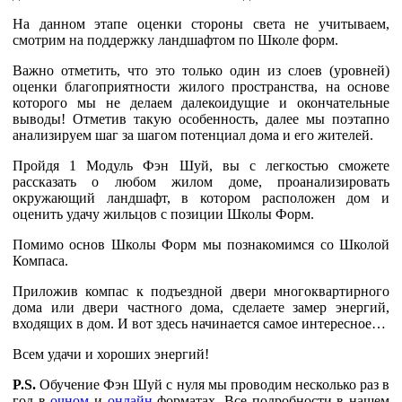
На данном этапе оценки стороны света не учитываем,
смотрим на поддержку ландшафтом по Школе форм.
Важно отметить, что это только один из слоев (уровней)
оценки благоприятности жилого пространства, на основе
которого мы не делаем далекоидущие и окончательные
выводы! Отметив такую особенность, далее мы поэтапно
анализируем шаг за шагом потенциал дома и его жителей.
Пройдя 1 Модуль Фэн Шуй, вы с легкостью сможете
рассказать о любом жилом доме, проанализировать
окружающий ландшафт, в котором расположен дом и
оценить удачу жильцов с позиции Школы Форм.
Помимо основ Школы Форм мы познакомимся со Школой
Компаса.
Приложив компас к подъездной двери многоквартирного
дома или двери частного дома, сделаете замер энергий,
входящих в дом. И вот здесь начинается самое интересное…
Всем удачи и хороших энергий!
P.S.
Обучение Фэн Шуй с нуля мы проводим несколько раз в
год в
очном
и
онлайн
форматах. Все подробности в нашем