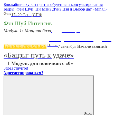
Ближайшие курсы центра обучения и консультирования
Бацзы, Фэн Шуй, Ци Мэнь Дунь Цзя и Выбор дат «Mingli»
Очно
17–20 Сен. (СПб)
Фэн Шуй Интенсив
Online
Модуль 1: Мощная база
11 ноября
Бацзы 2 Модуль
Начало практики
Online
7 сентября
Начало занятий
«Бацзы: путь к удаче»
1 Модуль для новичков с «0»
Здравствуйте!
Зарегистрироваться?
Вход