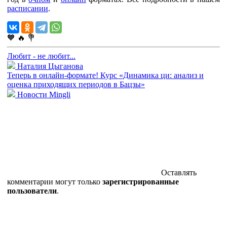
расписании
.
🧡
🔥
💐
Любит - не любит...
Наталия Цыганова
Теперь в онлайн-формате! Курс «Динамика ци: анализ и
оценка приходящих периодов в Бацзы»
Новости Mingli
Оставлять
комментарии могут только
зарегистрированные
пользователи
.