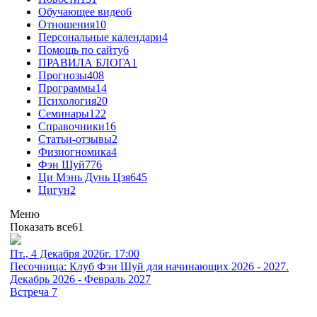
Обучающее видео
6
Отношения
10
Персональные календари
4
Помощь по сайту
6
ПРАВИЛА БЛОГА
1
Прогнозы
408
Программы
14
Психология
20
Семинары
122
Справочники
16
Статьи-отзывы
2
Физиогномика
4
Фэн Шуй
776
Ци Мэнь Дунь Цзя
645
Цигун
2
Меню
Показать все
61
Пт., 4 Декабря 2026г. 17:00
Песочница: Клуб Фэн Шуй для начинающих 2026 - 2027.
Декабрь 2026 - Февраль 2027
Встреча 7