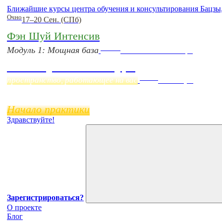
Ближайшие курсы центра обучения и консультирования Бацзы
Очно
17–20 Сен. (СПб)
Фэн Шуй Интенсив
Online
Модуль 1: Мощная база
Начало:
23 Сентября
Фэн Шуй онлайн-курс
Online
пространство, работающее на вас
11 ноября
Начало практики
Здравствуйте!
Зарегистрироваться?
О проекте
Блог