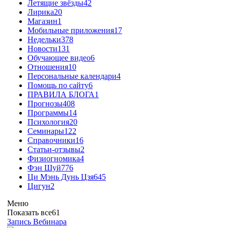
Летящие звёзды
42
Лирика
20
Магазин
1
Мобильные приложения
17
Недельки
378
Новости
131
Обучающее видео
6
Отношения
10
Персональные календари
4
Помощь по сайту
6
ПРАВИЛА БЛОГА
1
Прогнозы
408
Программы
14
Психология
20
Семинары
122
Справочники
16
Статьи-отзывы
2
Физиогномика
4
Фэн Шуй
776
Ци Мэнь Дунь Цзя
645
Цигун
2
Меню
Показать все
61
Запись Вебинара