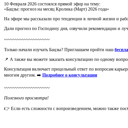
10 Февраля 2026 состоялся прямой эфир на тему:
«Бацзы: прогноз на месяц Кролика (Март) 2026 года»
На эфире мы рассказали про тенденции в личной жизни и рабо
Дали прогноз по Господину дня, озвучили рекомендации и луч
〰️〰️〰️〰️〰️〰️〰️〰️〰️〰️
Только начали изучать Бацзы? Приглашаем пройти наш
беспл
📌 А также вы можете заказать консультацию по одному вопро
Консультация включает прицельный ответ по вопросам карьер
многим другим. ➡️
Подробнее о консультации
〰️〰️〰️〰️〰️〰️〰️〰️〰️〰️
Полезного просмотра!
👉 Если есть сложности с вопроизведением, можно также пос