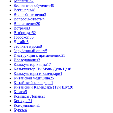
Бесплатно
2
Бесплатное обучение
49
Вебинары
48
Волшебные вещи
3
Вопросы-ответы
4
Впечатления
20
Встречи
3
Выбор дат
52
Гороскоп
86
Дизайн
6
Заочные курсы
8
Зарубежный опыт
5
Инструкция к применению
25
Исследования
3
Калькулятор Бацзы
17
Калькулятор Ци Мэнь Дунь Цзя
8
Калькуляторы и календари
1
Китайская медицина
25
Китайский календарь
1
Китайский Календарь (Тун Шу)
20
Книги
5
Компасы Лопань
1
Конкурс
21
Консультации
1
Курсы
4