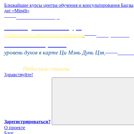
Ближайшие курсы центра обучения и консультирования Бацз
дат «Mingli»
Online
Начало:
23 Сентября
Фэн Шуй онлайн-курс
Online
пространство, работающее на вас
16 августа 11:00
Тонкие настройки
Заочно
уровень духов в карте Ци Мэнь Дунь Цзя
НОВЫЙ 
Небесные стволы
Здравствуйте!
Зарегистрироваться?
О проекте
Блог