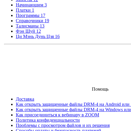
Начинающим
3
Платки
1
Программы
17
Справочники
19
Талисманы
13
Фэн Шуй
12
Ци Мэнь Дунь Цзя
16
Помощь
Доставка
Как открыть защищенные файлы DRM-4 на Android или iO
Как открыть защищенные файлы DRM-4 на Windows ил
Как присоединиться к вебинару в ZOOM
Политика конфиденциальности
Проблемы с просмотром файлов и их решения
Способы оплаты и безопасность платежей