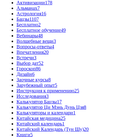
Активизации
178
Альманах
7
Астрология
16
Бацзы
1107
Бесплатно
2
Бесплатное обучение
49
Вебинары
48
Волшебные вещи
3
Вопросы-ответы
4
Впечатления
20
Встречи
3
Выбор дат
52
Гороскоп
86
Дизайн
6
Заочные курсы
8
Зарубежный опыт
5
Инструкция к применению
25
Исследования
3
Калькулятор Бацзы
17
Калькулятор Ци Мэнь Дунь Цзя
8
Калькуляторы и календари
1
Китайская медицина
25
Китайский календарь
1
Китайский Календарь (Тун Шу)
20
Книги
5