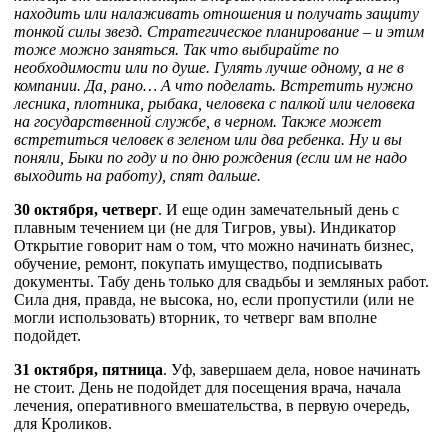
находить или налаживать отношения и получать защиту
тонкой силы звезд. Стратегическое планирование – и этим
тоже можно заняться. Так что выбирайте по
необходимости или по душе. Гулять лучше одному, а не в
компании. Да, рано… А что поделать. Встретить нужно
лесника, плотника, рыбака, человека с палкой или человека
на государственной службе, в черном. Также может
встретиться человек в зеленом или два ребенка. Ну и вы
поняли, Быки по году и по дню рождения (если им не надо
выходить на работу), спят дальше.
30 октября, четверг
. И еще один замечательный день с
плавным течением ци (не для Тигров, увы). Индикатор
Открытие говорит нам о том, что можно начинать бизнес,
обучение, ремонт, покупать имущество, подписывать
документы. Табу день только для свадьбы и земляных работ.
Сила дня, правда, не высока, но, если пропустили (или не
могли использовать) вторник, то четверг вам вполне
подойдет.
31 октября, пятница
. Уф, завершаем дела, новое начинать
не стоит. День не подойдет для посещения врача, начала
лечения, оперативного вмешательства, в первую очередь,
для Кроликов.