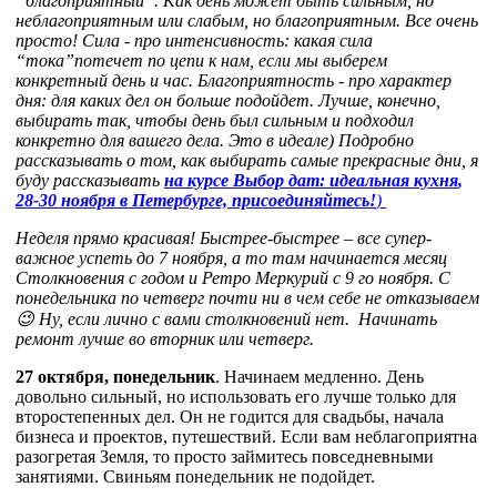
“благоприятный”. Как день может быть сильным, но
неблагоприятным или слабым, но благоприятным. Все очень
просто! Сила - про интенсивность: какая сила
“тока”потечет по цепи к нам, если мы выберем
конкретный день и час. Благоприятность - про характер
дня: для каких дел он больше подойдет. Лучше, конечно,
выбирать так, чтобы день был сильным и подходил
конкретно для вашего дела. Это в идеале) Подробно
рассказывать о том, как выбирать самые прекрасные дни, я
буду рассказывать
на курсе
Выбор дат: идеальная кухня
,
28-30 ноября в Петербурге, присоединяйтесь!
)
Неделя прямо красивая! Быстрее-быстрее – все супер-
важное успеть до 7 ноября, а то там начинается месяц
Столкновения с годом и Ретро Меркурий с 9 го ноября. С
понедельника по четверг почти ни в чем себе не отказываем
😉 Ну, если лично с вами столкновений нет. Начинать
ремонт лучше во вторник или четверг.
27 октября, понедельник
. Начинаем медленно. День
довольно сильный, но использовать его лучше только для
второстепенных дел. Он не годится для свадьбы, начала
бизнеса и проектов, путешествий. Если вам неблагоприятна
разогретая Земля, то просто займитесь повседневными
занятиями. Свиньям понедельник не подойдет.