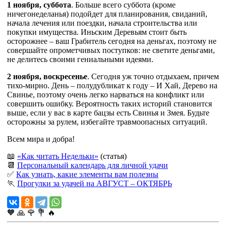
1 ноября, суббота
. Больше всего суббота (кроме
ничегонеделанья) подойдет для планирования, свиданий,
начала лечения или поездки, начала строительства или
покупки имущества. Иньским Деревьям стоит быть
осторожнее – ваш Грабитель сегодня на деньгах, поэтому не
совершайте опрометчивых поступков: не светите деньгами,
не делитесь своими гениальными идеями.
2 ноября, воскресенье
. Сегодня уж точно отдыхаем, причем
тихо-мирно. День – полудубликат к году – И Хай, Дерево на
Свинье, поэтому очень легко нарваться на конфликт или
совершить ошибку. Вероятность таких историй становится
выше, если у вас в карте бацзы есть Свинья и Змея. Будьте
осторожны за рулем, избегайте травмоопасных ситуаций.
Всем мира и добра!
📖
«Как читать Недельки»
(статья)
📆
Персональный календарь для личной удачи
✅
Как узнать, какие элементы вам полезны
🏃
Прогулки за удачей на АВГУСТ – ОКТЯБРЬ
🧡
🙏
🌹
💐
🔥