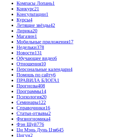
Компасы Лопань
1
Конкурс
21
Консультации
1
Курсы
4
Летящие звёзды
42
Лирика
20
Магазин
1
Мобильные приложения
17
Недельки
378
Новости
131
Обучающее видео
6
Отношения
10
Персональные календари
4
Помощь по сайту
6
ПРАВИЛА БЛОГА
1
Прогнозы
408
Программы
14
Психология
20
Семинары
122
Справочники
16
Статьи-отзывы
2
Физиогномика
4
Фэн Шуй
776
Ци Мэнь Дунь Цзя
645
Цигун
2