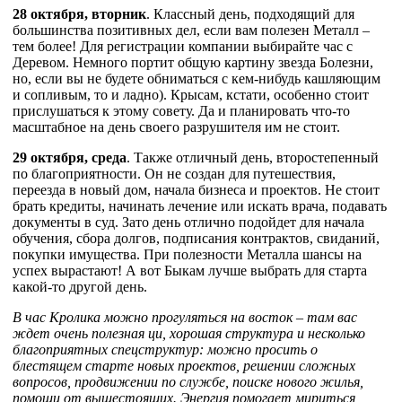
28 октября, вторник
. Классный день, подходящий для
большинства позитивных дел, если вам полезен Металл –
тем более! Для регистрации компании выбирайте час с
Деревом. Немного портит общую картину звезда Болезни,
но, если вы не будете обниматься с кем-нибудь кашляющим
и сопливым, то и ладно). Крысам, кстати, особенно стоит
прислушаться к этому совету. Да и планировать что-то
масштабное на день своего разрушителя им не стоит.
29 октября, среда
. Также отличный день, второстепенный
по благоприятности. Он не создан для путешествия,
переезда в новый дом, начала бизнеса и проектов. Не стоит
брать кредиты, начинать лечение или искать врача, подавать
документы в суд. Зато день отлично подойдет для начала
обучения, сбора долгов, подписания контрактов, свиданий,
покупки имущества. При полезности Металла шансы на
успех вырастают! А вот Быкам лучше выбрать для старта
какой-то другой день.
В час Кролика можно прогуляться на восток – там вас
ждет очень полезная ци, хорошая структура и несколько
благоприятных спецструктур: можно просить о
блестящем старте новых проектов, решении сложных
вопросов, продвижении по службе, поиске нового жилья,
помощи от вышестоящих. Энергия помогает мириться,