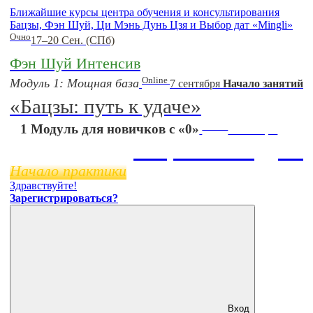
Ближайшие курсы центра обучения и консультирования
Бацзы, Фэн Шуй, Ци Мэнь Дунь Цзя и Выбор дат «Mingli»
Очно
17–20 Сен. (СПб)
Фэн Шуй Интенсив
Online
Модуль 1: Мощная база
7 сентября
Начало занятий
«Бацзы: путь к удаче»
Online
1 Модуль для новичков с «0»
11 ноября
Бацзы 2 Модуль
Начало практики
Здравствуйте!
Зарегистрироваться?
Вход