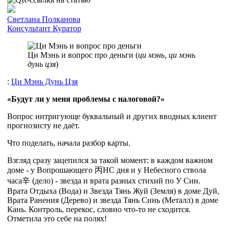
Cветлана Полканова
Консультант
Куратор
Ци Мэнь и вопрос про деньги (
ци мэнь, ци мэнь
дунь цзя
)
:
Ци Мэнь Дунь Цзя
«Будут ли у меня проблемы с налоговой?»
Вопрос интригующе буквальный и других вводных клиент
прогнозисту не даёт.
Что поделать, начала разбор карты.
Взгляд сразу зацепился за такой момент: в каждом важном
доме - у Вопрошающего
丙
НС дня и у Небесного ствола
часа
辛
(дело) - звезда и врата разных стихий по У Син.
Врата Отдыха (Вода) и Звезда Тянь Жуй (Земля) в доме Дуй,
Врата Ранения (Дерево) и звезда Тянь Синь (Металл) в доме
Кань. Контроль, перекос, словно что-то не сходится.
Отметила это себе на полях!