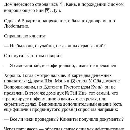
Дом небесного ствола часа
辛
, Кань,
в порождении с домом
вопрошающего Бин
丙
, Дуй.
Однако! В карте и напряжение, и баланс одновременно.
Любопытно.
Спрашиваю клиента:
— Не было ли, случайно, незаконных транзакций?
Он смутился, потом говорит:
— Я самозанятый, всё официально, лимит не превышен.
Хорошо. Тогда смотрю дальше. В карте два денежных
показателя:
生
врата Шэн Мэнь и
戊
ствол У. Оба дружат с
Вопрошающим, но
戊
стоит в Пустоте (дом Кунь), он не
проявлен. В этом же доме
дух
陰
Тай Инь, тот самый, что
транслирует информацию о каких-то секретах, или
скрытных делах. Выполнила дополнительный анализ (есть
еще фишечки продвинутого уровня) спросила напрямик:
— Все ли чеки проведены? Клиенты получили документы?
Через пару часов — обратная связь: один чек действительно