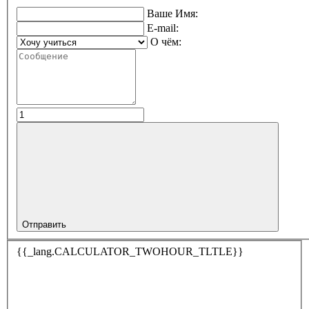
Ваше Имя:
E-mail:
О чём:
Отправить
{{_lang.CALCULATOR_TWOHOUR_TLTLE}}