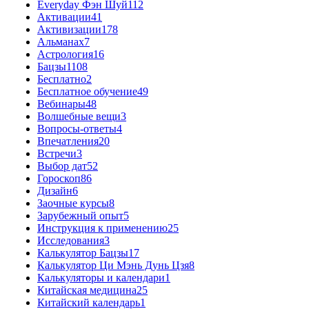
Everyday Фэн Шуй
112
Активации
41
Активизации
178
Альманах
7
Астрология
16
Бацзы
1108
Бесплатно
2
Бесплатное обучение
49
Вебинары
48
Волшебные вещи
3
Вопросы-ответы
4
Впечатления
20
Встречи
3
Выбор дат
52
Гороскоп
86
Дизайн
6
Заочные курсы
8
Зарубежный опыт
5
Инструкция к применению
25
Исследования
3
Калькулятор Бацзы
17
Калькулятор Ци Мэнь Дунь Цзя
8
Калькуляторы и календари
1
Китайская медицина
25
Китайский календарь
1