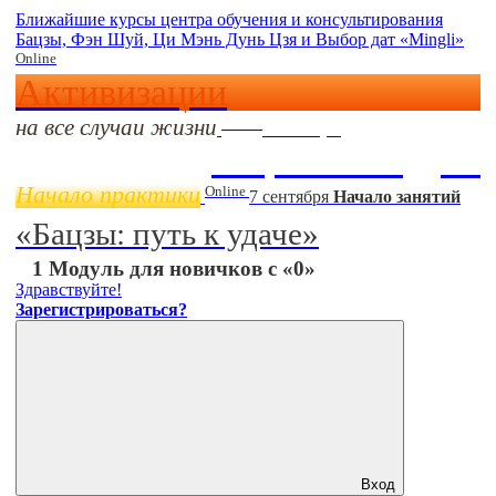
Ближайшие курсы центра обучения и консультирования
Бацзы, Фэн Шуй, Ци Мэнь Дунь Цзя и Выбор дат «Mingli»
Online
Активизации
на все случаи жизни
Online
11 ноября
Бацзы 2 Модуль
Начало практики
Online
7 сентября
Начало занятий
«Бацзы: путь к удаче»
1 Модуль для новичков с «0»
Здравствуйте!
Зарегистрироваться?
Вход