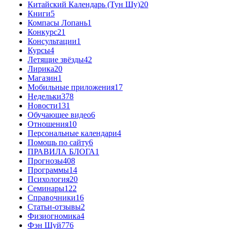
Китайский Календарь (Тун Шу)
20
Книги
5
Компасы Лопань
1
Конкурс
21
Консультации
1
Курсы
4
Летящие звёзды
42
Лирика
20
Магазин
1
Мобильные приложения
17
Недельки
378
Новости
131
Обучающее видео
6
Отношения
10
Персональные календари
4
Помощь по сайту
6
ПРАВИЛА БЛОГА
1
Прогнозы
408
Программы
14
Психология
20
Семинары
122
Справочники
16
Статьи-отзывы
2
Физиогномика
4
Фэн Шуй
776