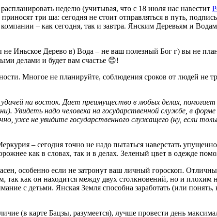
 распланировать неделю (учитывая, что с 18 июля нас навестит
Р
приносят три ша: сегодня не стоит отправляться в путь, подпи
компании – как сегодня, так и завтра. Янским Деревьям и Водам
ы не Иньское Дерево в) Вода – не ваш полезный Бог г) вы не пла
ыми делами и будет вам счастье 😊!
жности. Многое не планируйте, соблюдения сроков от людей не 
за удачей на восток. Дает преимущество в любых делах, помог
ни). Увидеть надо человека на государственной службе, в форме и
ечно, уже не увидите государственного служащего (ну, если только
Меркурия – сегодня точно не надо пытаться наверстать упущенное
орожнее как в словах, так и в делах. Зеленый цвет в одежде пом
жасен, особенно если не затронут ваш личный гороскоп. Отличн
м, так как он находится между двух столкновений, но и плохим н
ание с детьми. Янская Земля способна заработать (или понять, 
наличие (в карте Бацзы, разумеется), лучше провести день макси