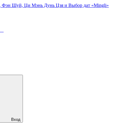
, Фэн Шуй, Ци Мэнь Дунь Цзя и Выбор дат «Mingli»
ря
Вход