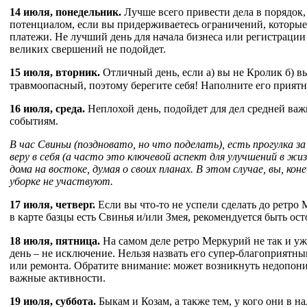
14 июля, понедельник.
Лучше всего привести дела в порядок,
потенциалом, если вы придерживаетесь ограничений, которые 
платежи. Не лучший день для начала бизнеса или регистрации 
великих свершений не подойдет.
15 июля, вторник.
Отличный день, если а) вы не Кролик б) в
травмоопасный, поэтому берегите себя! Наполните его приятн
16 июля, среда.
Неплохой день, подойдет для дел средней ва
событиям.
В час Свиньи (поздновато, но что поделать), есть прогулка 
веру в себя (а часто это ключевой аспект для улучшений в жиз
дома на востоке, думая о своих планах. В этом случае, вы, кон
уборке не участвуют.
17 июля, четверг.
Если вы что-то не успели сделать до ретро 
в карте базцы есть Свинья и/или Змея, рекомендуется быть ост
18 июля, пятница.
На самом деле ретро Меркурий не так и у
день – не исключение. Нельзя назвать его супер-благоприятны
или ремонта. Обратите внимание: может возникнуть недопоним
важные активности.
19 июля, суббота.
Быкам и Козам, а также тем, у кого они в 