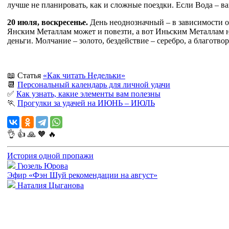
лучше не планировать, как и сложные поездки. Если Вода – ва
20 июля, воскресенье.
День неоднозначный – в зависимости от
Янским Металлам может и повезти, а вот Иньским Металлам н
деньги. Молчание – золото, бездействие – серебро, а благотв
📖 Статья
«Как читать Недельки»
📆
Персональный календарь для личной удачи
✅
Как узнать, какие элементы вам полезны
🏃
Прогулки за удачей на ИЮНЬ – ИЮЛЬ
👌
👍
🙏
🧡
🔥
История одной пропажи
Гюзель Юрова
Эфир «Фэн Шуй рекомендации на август»
Наталия Цыганова