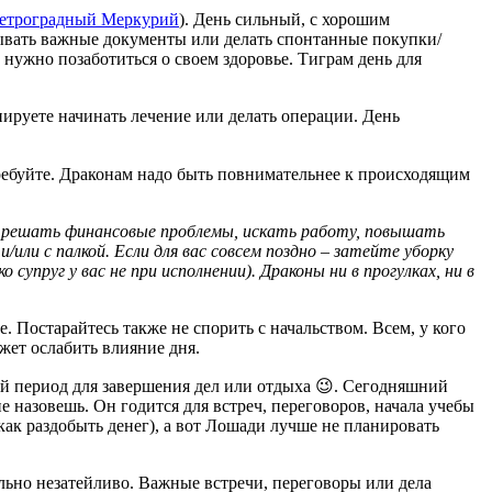
етроградный Меркурий
). День сильный, с хорошим
сывать важные документы или делать спонтанные покупки/
 нужно позаботиться о своем здоровье. Тиграм день для
нируете начинать лечение или делать операции. День
требуйте. Драконам надо быть повнимательнее к происходящим
ает решать финансовые проблемы, искать работу, повышать
/или с палкой. Если для вас совсем поздно – затейте уборку
 супруг у вас не при исполнении). Драконы ни в прогулках, ни в
. Постарайтесь также не спорить с начальством. Всем, у кого
ожет ослабить влияние дня.
ый период для завершения дел или отдыха 😉. Сегодняшний
е назовешь. Он годится для встреч, переговоров, начала учебы
как раздобыть денег), а вот Лошади лучше не планировать
мально незатейливо. Важные встречи, переговоры или дела