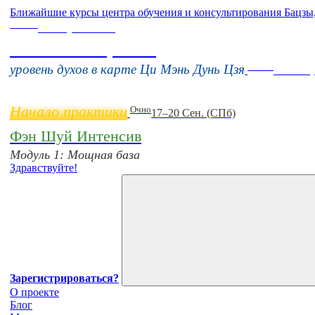
Ближайшие курсы центра обучения и консультирования Бацзы
Online
16 августа 11:00
Тонкие настройки
Online
уровень духов в карте Ци Мэнь Дунь Цзя
11 нояб
Начало практики
Очно
17–20 Сен. (СПб)
Фэн Шуй Интенсив
Модуль 1: Мощная база
Здравствуйте!
Зарегистрироваться?
О проекте
Блог