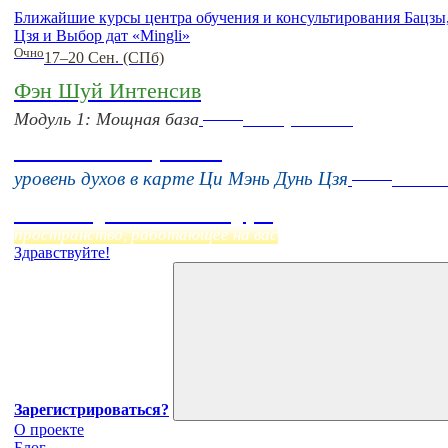
Ближайшие курсы центра обучения и консультирования Бацз
Цзя и Выбор дат «Mingli»
Очно
17–20 Сен. (СПб)
Фэн Шуй Интенсив
Online
Модуль 1: Мощная база
16 августа 11:00
Тонкие настройки
Online
уровень духов в карте Ци Мэнь Дунь Цзя
Начало
Фэн Шуй онлайн-курс
пространство, работающее на вас
Здравствуйте!
Зарегистрироваться?
О проекте
Блог