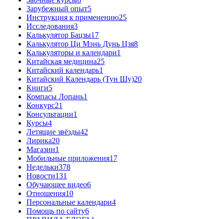
Зарубежный опыт
5
Инструкция к применению
25
Исследования
3
Калькулятор Бацзы
17
Калькулятор Ци Мэнь Дунь Цзя
8
Калькуляторы и календари
1
Китайская медицина
25
Китайский календарь
1
Китайский Календарь (Тун Шу)
20
Книги
5
Компасы Лопань
1
Конкурс
21
Консультации
1
Курсы
4
Летящие звёзды
42
Лирика
20
Магазин
1
Мобильные приложения
17
Недельки
378
Новости
131
Обучающее видео
6
Отношения
10
Персональные календари
4
Помощь по сайту
6