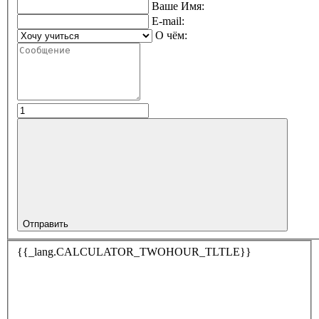
Ваше Имя:
E-mail:
О чём:
Отправить
{{_lang.CALCULATOR_TWOHOUR_TLTLE}}