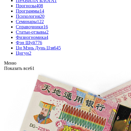
ПРАВИЛА БЛОГА
1
Прогнозы
408
Программы
14
Психология
20
Семинары
122
Справочники
16
Статьи-отзывы
2
Физиогномика
4
Фэн Шуй
776
Ци Мэнь Дунь Цзя
645
Цигун
2
Меню
Показать все
61