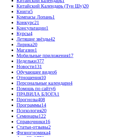
Китайский календарь
1
Китайский Календарь (Тун Шу)
20
Книги
5
Компасы Лопань
1
Конкурс
21
Консультации
1
Курсы
4
Летящие звёзды
42
Лирика
20
Магазин
1
Мобильные приложения
17
Недельки
377
Новости
131
Обучающее видео
6
Отношения
10
Персональные календари
4
Помощь по сайту
6
ПРАВИЛА БЛОГА
1
Прогнозы
408
Программы
14
Психология
20
Семинары
122
Справочники
16
Статьи-отзывы
2
Физиогномика
4