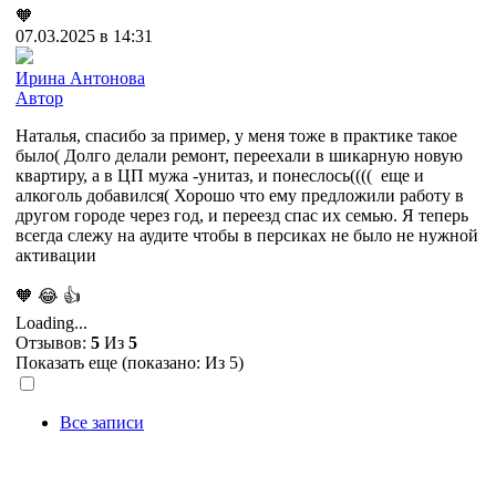
🧡
07.03.2025 в 14:31
Ирина Антонова
Автор
Наталья, спасибо за пример, у меня тоже в практике такое
было( Долго делали ремонт, переехали в шикарную новую
квартиру, а в ЦП мужа -унитаз, и понеслось(((( еще и
алкоголь добавился( Хорошо что ему предложили работу в
другом городе через год, и переезд спас их семью. Я теперь
всегда слежу на аудите чтобы в персиках не было не нужной
активации
🧡
😂
👍
Loading...
Отзывов:
5
Из
5
Показать еще (показано:
Из 5)
Все записи