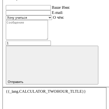
Ваше Имя:
E-mail:
О чём:
Отправить
{{_lang.CALCULATOR_TWOHOUR_TLTLE}}