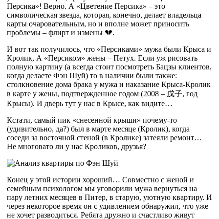
Персика»! Верно. А «Цветение Персика» – это
символическая звезда, которая, конечно, делает владельца
карты очаровательным, но и вполне может приносить
проблемы – флирт и измены 💔.
И вот так получилось, что «Персиками» мужа были Крыса и
Кролик, А «Персиком» жены – Петух. Если уж рисовать
полную картину (а всегда стоит посмотреть Бацзы клиентов,
когда делаете Фэн Шуй) то в наличии были также:
столкновение дома брака у мужа и наказание Крыса-Кролик
в карте у жены, подтвержденное годом (2008 –
戊
子
, год
Крысы). И дверь тут у нас в Крысе, как видите…
Кстати, самый пик «снесенной крыши» почему-то
(удивительно, да?) был в марте месяце (Кролик), когда
соседи за восточной стеной (в Кролике) затеяли ремонт…
Не многовато ли у нас Кроликов, друзья?
Конец у этой истории хороший… Совместно с женой и
семейным психологом мы уговорили мужа вернуться на
пару летних месяцев в Питер, в старую, уютную квартиру. И
через некоторое время он с удивлением обнаружил, что уже
не хочет разводиться. Ребята дружно и счастливо живут