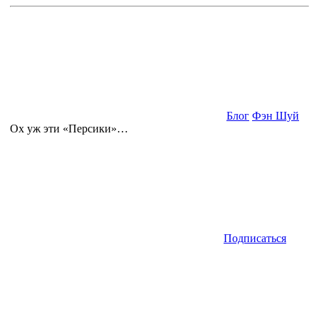
Блог
Фэн Шуй
Ох уж эти «Персики»…
Подписаться