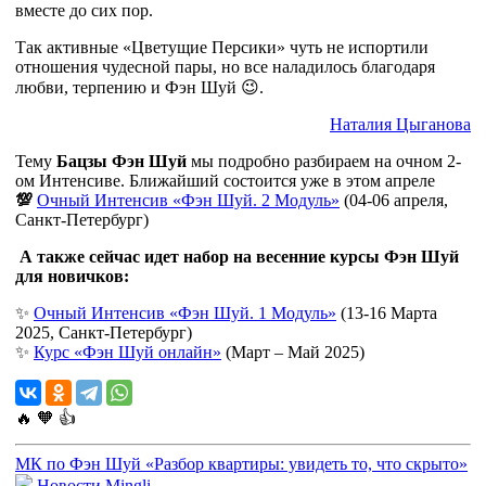
вместе до сих пор.
Так активные «Цветущие Персики» чуть не испортили
отношения чудесной пары, но все наладилось благодаря
любви, терпению и Фэн Шуй 😉.
Наталия Цыганова
Тему
Бацзы Фэн Шуй
мы подробно разбираем на очном 2-
ом Интенсиве. Ближайший состоится уже в этом апреле
💯
Очный Интенсив «Фэн Шуй. 2 Модуль»
(04-06 апреля,
Санкт-Петербург)
А также сейчас идет набор на весенние курсы Фэн Шуй
для новичков:
✨
Очный Интенсив «Фэн Шуй. 1 Модуль»
(13-16 Марта
2025, Санкт-Петербург)
✨
Курс «Фэн Шуй онлайн»
(Март – Май 2025)
🔥
🧡
👍
МК по Фэн Шуй «Разбор квартиры: увидеть то, что скрыто»
Новости Mingli