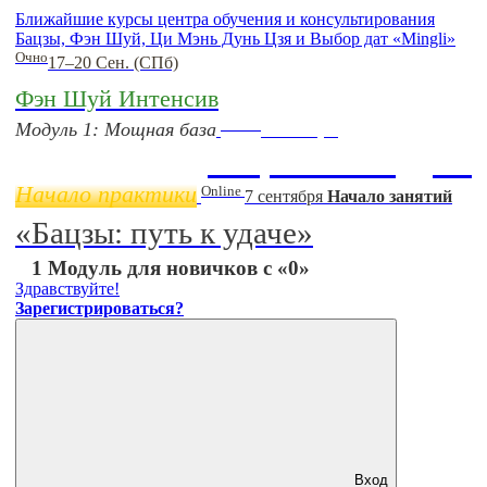
Ближайшие курсы центра обучения и консультирования
Бацзы, Фэн Шуй, Ци Мэнь Дунь Цзя и Выбор дат «Mingli»
Очно
17–20 Сен. (СПб)
Фэн Шуй Интенсив
Online
Модуль 1: Мощная база
11 ноября
Бацзы 2 Модуль
Начало практики
Online
7 сентября
Начало занятий
«Бацзы: путь к удаче»
1 Модуль для новичков с «0»
Здравствуйте!
Зарегистрироваться?
Вход