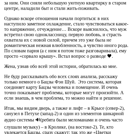
за ним. Они сняли небольшую уютную квартирку в старом
центре, наладили быт и стали жить-поживать.
Однако вскоре отношения начали портиться: в них
наступило заметное охлаждение, стало чувствоваться какое-
то напряжение, отчуждение… Вскоре выяснилось, что муж
встретил свою одноклассницу, первую любовь, и страсть
охватила их с новой силой, причем это уже была не
романтическая нежная влюбленность, а чувство иного рода.
По словам парня (а с ним я потом тоже разговаривала), ему
просто «сорвало крышу». Встал вопрос о разводе 🖤.
Жена, узнав обо всей этой истории, обратилась ко мне.
Не буду рассказывать обо всех слоях анализа, расскажу
только немного о Бацзы Фэн Шуй. Это система, которая
соединяет карту Бацзы человека и помещение. И очень
точно показывает проблемы, которые могут произойти. А
если знаешь, в чем проблема, то можно найти и решение.
Итак, мы видим дверь, а также и лифт – в Крысе (север-2),
санузел в Петухе (запад-2) и один из элементов шикарной
аудио системы 🔊(ребята были меломанами и очень часто
слушали музыку) – в Кролике, (на востоке-2). Те, кто
увлекается Бацзы, сразу скажут: так это же «Цветки