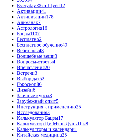
Everyday Фэн Шуй
112
Активации
41
Активизации
178
Альманах
7
Астрология
16
Бацзы
1107
Бесплатно
2
Бесплатное обучение
49
Вебинары
48
Волшебные вещи
3
Вопросы-ответы
4
Впечатления
20
Встречи
3
Выбор дат
52
Гороскоп
86
Дизайн
6
Заочные курсы
8
Зарубежный опыт
5
Инструкция к применению
25
Исследования
3
Калькулятор Бацзы
17
Калькулятор Ци Мэнь Дунь Цзя
8
Калькуляторы и календари
1
Китайская медицина
25