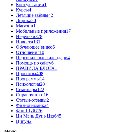
Консультации
1
Курсы
4
Летящие звёзды
42
Лирика
20
Магазин
1
Мобильные приложения
17
Недельки
378
Новости
131
Обучающее видео
6
Отношения
10
Персональные календари
4
Помощь по сайту
6
ПРАВИЛА БЛОГА
1
Прогнозы
408
Программы
14
Психология
20
Семинары
122
Справочники
16
Статьи-отзывы
2
Физиогномика
4
Фэн Шуй
776
Ци Мэнь Дунь Цзя
645
Цигун
2
Меню