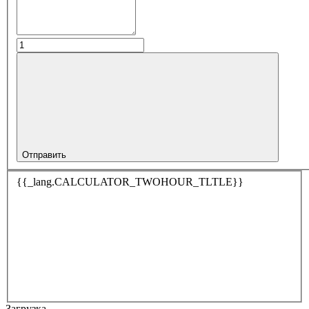
Отправить
{{_lang.CALCULATOR_TWOHOUR_TLTLE}}
Загрузка…