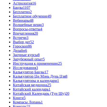
Астрология
16
Бацзы
1107
Бесплатно
2
Бесплатное обучение
49
Вебинары
48
Волшебные вещи
3
Вопросы-ответы
4
Впечатления
20
Встречи
3
Выбор дат
52
Гороскоп
86
Дизайн
6
Заочные курсы
8
Зарубежный опыт
5
Инструкция к применению
25
Исследования
3
Калькулятор Бацзы
17
Калькулятор Ци Мэнь Дунь Цзя
8
Калькуляторы и календари
1
Китайская медицина
25
Китайский календарь
1
Китайский Календарь (Тун Шу)
20
Книги
5
Компасы Лопань
1
Конкурс
21