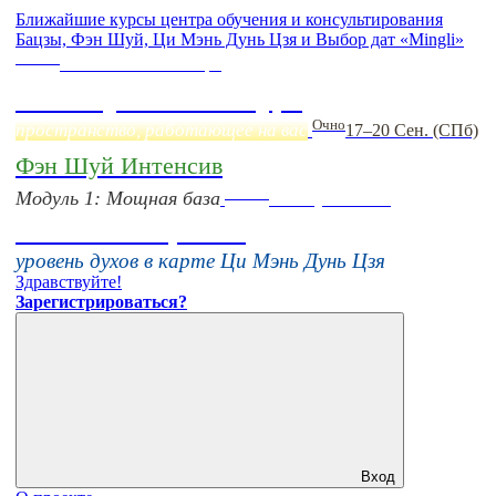
Ближайшие курсы центра обучения и консультирования
Бацзы, Фэн Шуй, Ци Мэнь Дунь Цзя и Выбор дат «Mingli»
Online
Начало:
23 Сентября
Фэн Шуй онлайн-курс
Очно
пространство, работающее на вас
17–20 Сен. (СПб)
Фэн Шуй Интенсив
Online
Модуль 1: Мощная база
16 августа 11:00
Тонкие настройки
уровень духов в карте Ци Мэнь Дунь Цзя
Здравствуйте!
Зарегистрироваться?
Вход